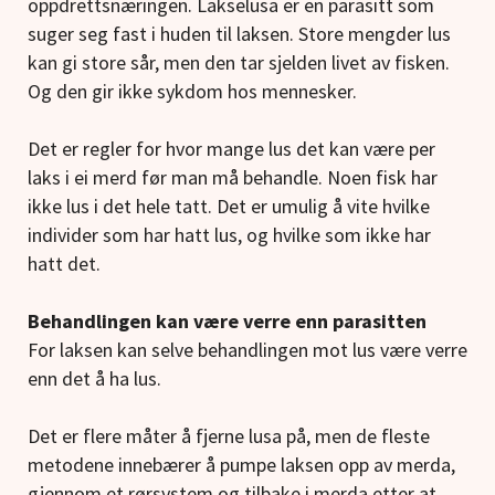
oppdrettsnæringen. Lakselusa er en parasitt som
suger seg fast i huden til laksen. Store mengder lus
kan gi store sår, men den tar sjelden livet av fisken.
Og den gir ikke sykdom hos mennesker.
Det er regler for hvor mange lus det kan være per
laks i ei merd før man må behandle. Noen fisk har
ikke lus i det hele tatt. Det er umulig å vite hvilke
individer som har hatt lus, og hvilke som ikke har
hatt det.
Behandlingen kan være verre enn parasitten
For laksen kan selve behandlingen mot lus være verre
enn det å ha lus.
Det er flere måter å fjerne lusa på, men de fleste
metodene innebærer å pumpe laksen opp av merda,
gjennom et rørsystem og tilbake i merda etter at