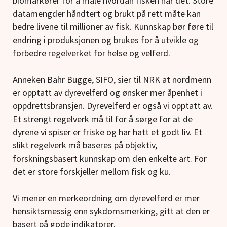
biomarkører for å måle hvordan fisken har det. Store
datamengder håndtert og brukt på rett måte kan
bedre livene til millioner av fisk. Kunnskap bør føre til
endring i produksjonen og brukes for å utvikle og
forbedre regelverket for helse og velferd.
Anneken Bahr Bugge, SIFO, sier til NRK at nordmenn
er opptatt av dyrevelferd og ønsker mer åpenhet i
oppdrettsbransjen. Dyrevelferd er også vi opptatt av.
Et strengt regelverk må til for å sørge for at de
dyrene vi spiser er friske og har hatt et godt liv. Et
slikt regelverk må baseres på objektiv,
forskningsbasert kunnskap om den enkelte art. For
det er store forskjeller mellom fisk og ku.
Vi mener en merkeordning om dyrevelferd er mer
hensiktsmessig enn sykdomsmerking, gitt at den er
basert på gode indikatorer.