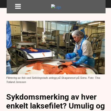
Filetering av fisk ved Sekkingstads anlegg på Skaganeset på Sotra. Foto: Tina
Totland Jenssen
Sykdomsmerking av hver
enkelt laksefilet? Umulig og