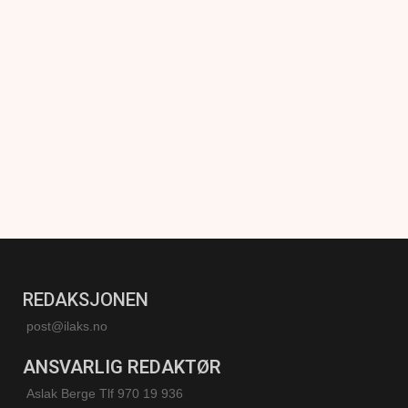
REDAKSJONEN
post@ilaks.no
ANSVARLIG REDAKTØR
Aslak Berge Tlf 970 19 936