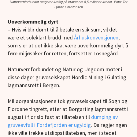
Naturvernforbundet reagerer kraftig på kravet om 8,5 millioner kroner. Foto: Tor
Bjarne Christensen
Uoverkommelig dyrt
– Hvis vi blir dømt til å betale en slik sum, vil det
være et soleklart brudd med
Århuskonvensjonen
,
som sier at det ikke skal være uoverkommelig dyrt å
føre miljøsaker for retten, fortsetter Losnegård.
Naturvernforbundet og Natur og Ungdom møter i
disse dager gruveselskapet Nordic Mining i Gulating
lagmannsrett i Bergen.
Miljøorganisasjonene tok gruveselskapet til Sogn og
Fjordane tingrett, etter at Borgarting lagmannsrett i
august i fjor slo fast at tillatelsen til
dumping av
gruveavfall i Førdefjorden er ugyldig
. Da regjeringen
ikke ville trekke utslippstillatelsen, men i stedet