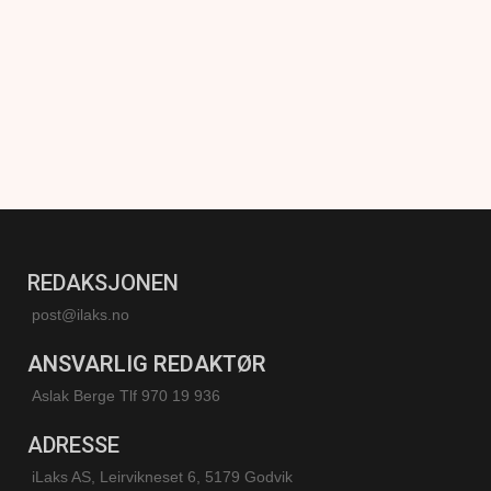
REDAKSJONEN
post@ilaks.no
ANSVARLIG REDAKTØR
Aslak Berge Tlf 970 19 936
ADRESSE
iLaks AS, Leirvikneset 6, 5179 Godvik