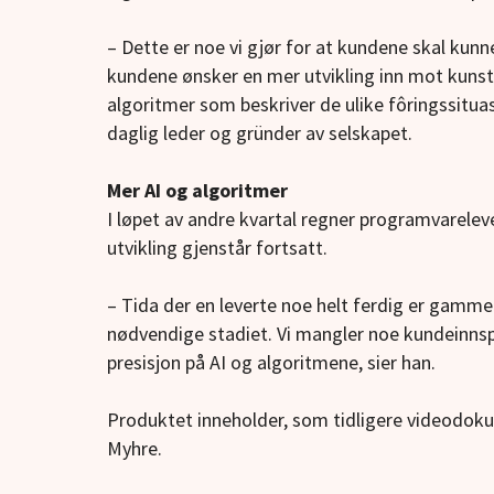
– Dette er noe vi gjør for at kundene skal kun
kundene ønsker en mer utvikling inn mot kunstig
algoritmer som beskriver de ulike fôringssitua
daglig leder og gründer av selskapet.
Mer AI og algoritmer
I løpet av andre kvartal regner programvareleve
utvikling gjenstår fortsatt.
– Tida der en leverte noe helt ferdig er gammel
nødvendige stadiet. Vi mangler noe kundeinnspi
presisjon på AI og algoritmene, sier han.
Produktet inneholder, som tidligere videodok
Myhre.