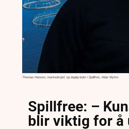
Thomas Hansen, markedssjef, og daglig leder i Spillfree, Vidar Myhre.
Spillfree: – Kun
blir viktig for 