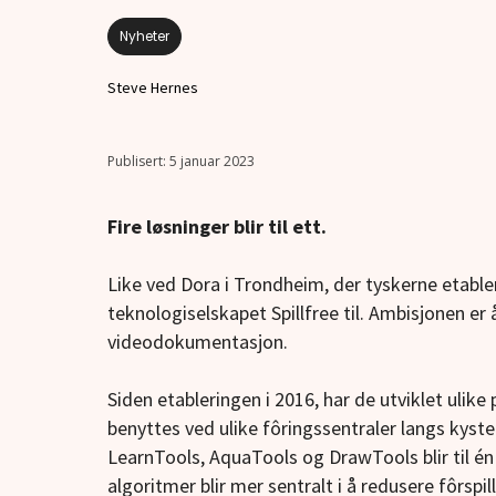
Nyheter
Steve Hernes
5 januar 2023
Fire løsninger blir til ett.
Like ved Dora i Trondheim, der tyskerne etable
teknologiselskapet Spillfree til. Ambisjonen er
videodokumentasjon.
Siden etableringen i 2016, har de utviklet ulike
benyttes ved ulike fôringssentraler langs kysten.
LearnTools, AquaTools og DrawTools blir til én 
algoritmer blir mer sentralt i å redusere fôrspil