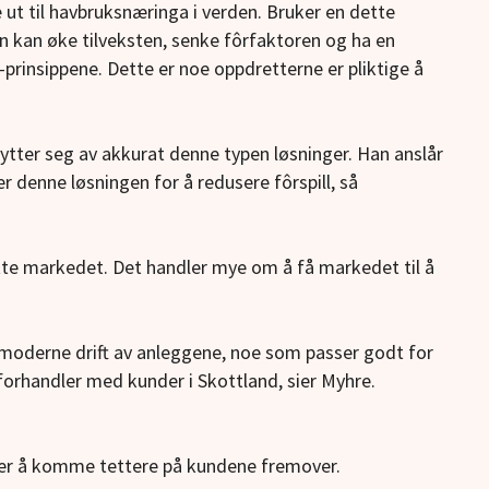
te ut til havbruksnæringa i verden. Bruker en dette
En kan øke tilveksten, senke fôrfaktoren og ha en
prinsippene. Dette er noe oppdretterne er pliktige å
.
ytter seg av akkurat denne typen løsninger. Han anslår
 denne løsningen for å redusere fôrspill, så
tte markedet. Det handler mye om å få markedet til å
n moderne drift av anleggene, noe som passer godt for
g forhandler med kunder i Skottland, sier Myhre.
er å komme tettere på kundene fremover.