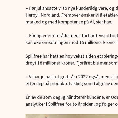
– Før jul ansatte vi to nye kunderådgivere, og de
Herøy i Nordland. Fremover ønsker vi å etabler
marked og med kompetanse på AI, sier han.
– Fôring er et område med stort potensial for f
kan øke omsetningen med 15 millioner kroner f
Spillfree har hatt en høy vekst siden etableri
drøyt 18 millioner kroner. Fjoråret ble mer som 
– Vi har jo hatt et godt år i 2022 også, men vi
etterslep på produktutvikling som følge av de
Én av de som daglig håndterer kundene, er Oda
analytiker i Spillfree for to år siden, og følger