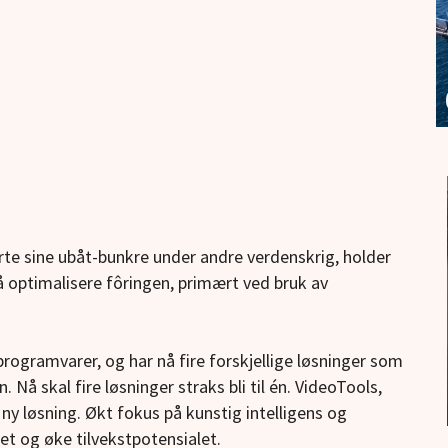
rte sine ubåt-bunkre under andre verdenskrig, holder
 å optimalisere fôringen, primært ved bruk av
 programvarer, og har nå fire forskjellige løsninger som
 Nå skal fire løsninger straks bli til én. VideoTools,
ny løsning. Økt fokus på kunstig intelligens og
let og øke tilvekstpotensialet.