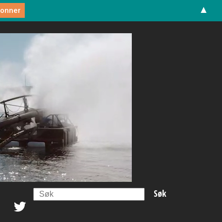
▲
Search