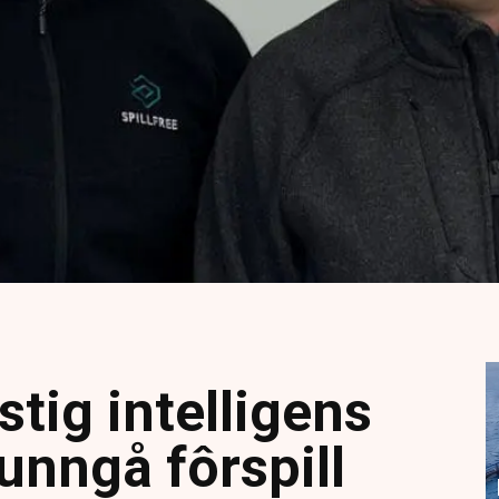
stig intelligens
å unngå fôrspill