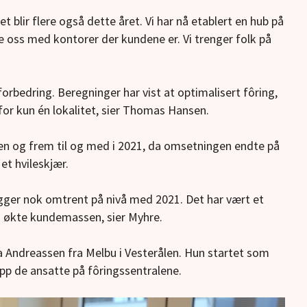
t blir flere også dette året. Vi har nå etablert en hub på
e oss med kontorer der kundene er. Vi trenger folk på
orbedring. Beregninger har vist at optimalisert fôring,
or kun én lokalitet, sier Thomas Hansen.
ngen og frem til og med i 2021, da omsetningen endte på
et hvileskjær.
 ligger nok omtrent på nivå med 2021. Det har vært et
n økte kundemassen, sier Myhre.
 Andreassen fra Melbu i Vesterålen. Hun startet som
 opp de ansatte på fôringssentralene.