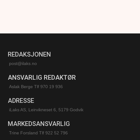
REDAKSJONEN
post@ilaks.no
ANSVARLIG REDAKTØR
Aslak Berge Tlf 970 19 936
ADRESSE
iLaks AS, Leirvikneset 6, 5179 Godvik
MARKEDSANSVARLIG
Trine Forsland
Tlf 922 52 796