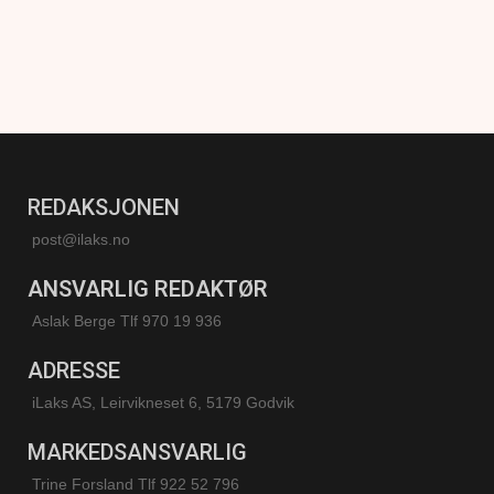
REDAKSJONEN
post@ilaks.no
ANSVARLIG REDAKTØR
Aslak Berge Tlf 970 19 936
ADRESSE
iLaks AS, Leirvikneset 6, 5179 Godvik
MARKEDSANSVARLIG
Trine Forsland
Tlf 922 52 796