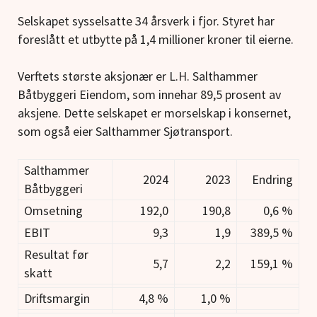
Selskapet sysselsatte 34 årsverk i fjor. Styret har
foreslått et utbytte på 1,4 millioner kroner til eierne.
Verftets største aksjonær er L.H. Salthammer
Båtbyggeri Eiendom, som innehar 89,5 prosent av
aksjene. Dette selskapet er morselskap i konsernet,
som også eier Salthammer Sjøtransport.
Salthammer
2024
2023
Endring
Båtbyggeri
Omsetning
192,0
190,8
0,6 %
EBIT
9,3
1,9
389,5 %
Resultat før
5,7
2,2
159,1 %
skatt
Driftsmargin
4,8 %
1,0 %