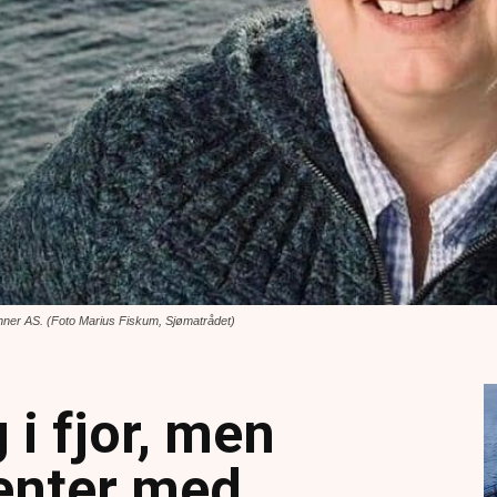
Sønner AS. (Foto Marius Fiskum, Sjømatrådet)
 i fjor, men
venter med