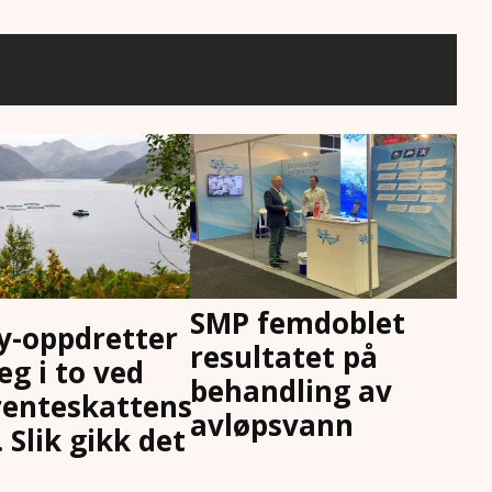
SMP femdoblet
-oppdretter
resultatet på
eg i to ved
behandling av
enteskattens
avløpsvann
 Slik gikk det