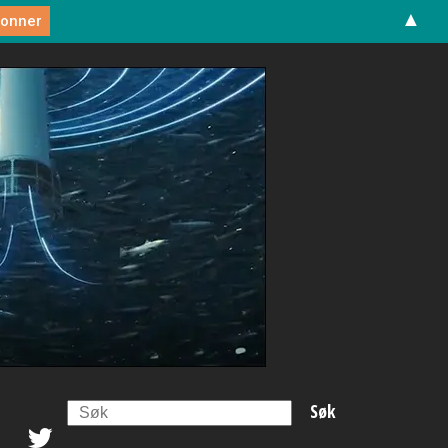
▲
Search