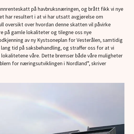
runnrenteskatt på havbruksnæringen, og brått fikk vi nye
 har resultert i at vi har utsatt avgjørelse om
full oversikt over hvordan denne skatten vil påvirke
ere på gamle lokaliteter og tilegne oss nye
dkjenning av ny Kystsoneplan for Vesterålen, samtidig
 lang tid på saksbehandling, og straffer oss for at vi
v lokalitetene våre. Dette bremser både våre muligheter
oblem for næringsutviklingen i Nordland”, skriver