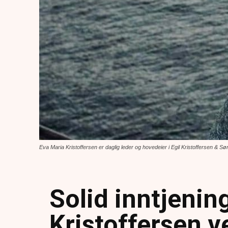
Eva Maria Kristoffersen er daglig leder og hovedeier i Egil Kristoffersen & 
Solid inntjening
Kristoffersen 