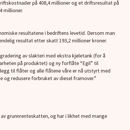
riftskostnader på 408,4 millioner og et driftsresultat på
4 millioner.
nomiske resultatene i bedriftens levetid. Dersom man
endelig resultat etter skatt 193,2 millioner kroner.
ppgradering av slakteri med ekstra kjøletank (for å
rheten på produktet) og ny forflåte “Egil” til
anlegg til flåter og alle flåtene våre er nå utstyrt med
ne og redusere forbruket av diesel framover.”
 av grunnrenteskatten, og har i likhet med mange