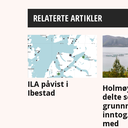
RELATERTE ARTIKLER
ILA påvist i
Holmøy
Ibestad
delte s
grunnr
inntog.
med