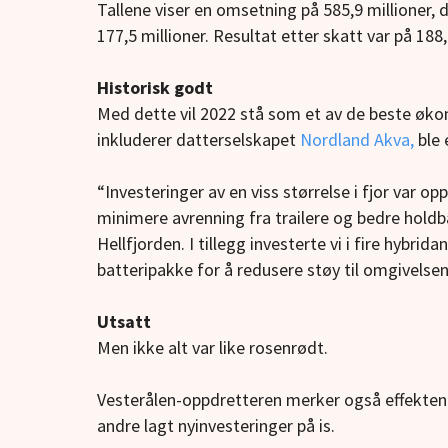
Tallene viser en omsetning på 585,9 millioner, d
177,5 millioner. Resultat etter skatt var på 188,
Historisk godt
Med dette vil 2022 stå som et av de beste øko
inkluderer datterselskapet
Nordland Akva,
ble 
“Investeringer av en viss størrelse i fjor var o
minimere avrenning fra trailere og bedre holdba
Hellfjorden. I tillegg investerte vi i fire hybrid
batteripakke for å redusere støy til omgivelse
Utsatt
Men ikke alt var like rosenrødt.
Vesterålen-oppdretteren merker også effekten
andre lagt nyinvesteringer på is.