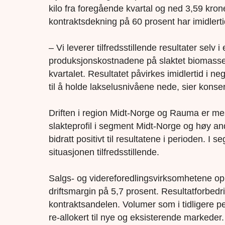
kilo fra foregående kvartal og ned 3,59 kroner
kontraktsdekning på 60 prosent har imidlertid
– Vi leverer tilfredsstillende resultater selv
produksjonskostnadene på slaktet biomasse,
kvartalet. Resultatet påvirkes imidlertid i n
til å holde lakselusnivåene nede, sier kons
Driften i region Midt-Norge og Rauma er mest
slakteprofil i segment Midt-Norge og høy an
bidratt positivt til resultatene i perioden. 
situasjonen tilfredsstillende.
Salgs- og videreforedlingsvirksomhetene op
driftsmargin på 5,7 prosent. Resultatforbed
kontraktsandelen. Volumer som i tidligere pe
re-allokert til nye og eksisterende markeder.