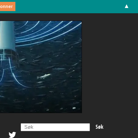
▲
Search