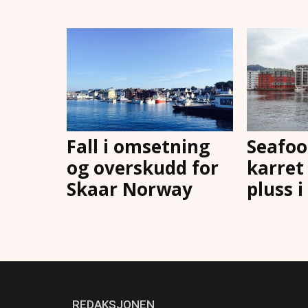
Fall i omsetning
Seafoo
og overskudd for
karret 
Skaar Norway
pluss i
REDAKSJONEN