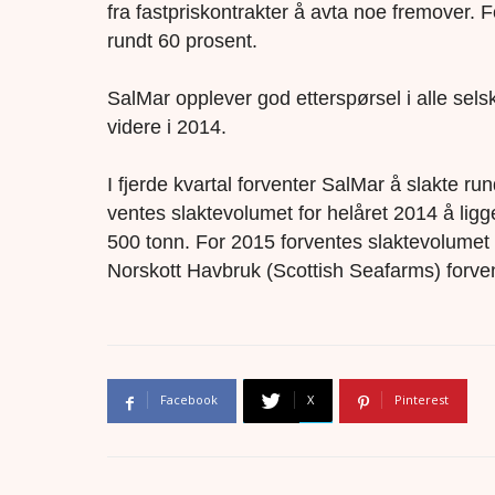
fra fastpriskontrakter å avta noe fremover. F
rundt 60 prosent.
SalMar opplever god etterspørsel i alle sel
videre i 2014.
I fjerde kvartal forventer SalMar å slakte ru
ventes slaktevolumet for helåret 2014 å lig
500 tonn. For 2015 forventes slaktevolumet 
Norskott Havbruk (Scottish Seafarms) forven
Facebook
X
Pinterest