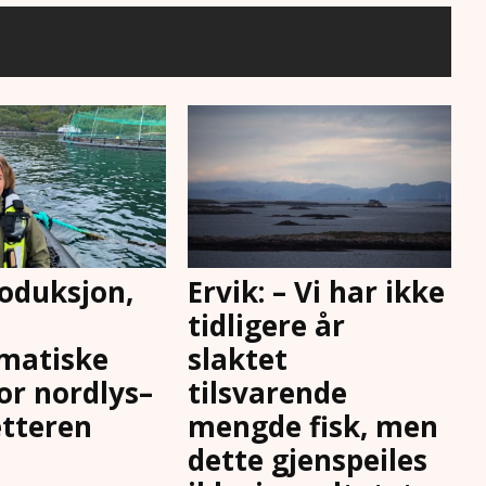
oduksjon,
Ervik: – Vi har ikke
tidligere år
matiske
slaktet
for nordlys–
tilsvarende
tteren
mengde fisk, men
dette gjenspeiles