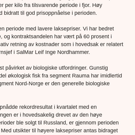
 per kilo fra tilsvarende periode i fjor. Høy
 bidratt til god prisoppnåelse i perioden.
 i en periode med lavere laksepriser. Vi har bedret
 og kontraktsandelen har vært på 60 prosent i
egativ retning av kostnader som i hovedsak er relatert
ernsjef i SalMar Leif Inge Nordhammer.
 påvirket av biologiske utfordringer. Gunstig
del økologisk fisk fra segment Rauma har imidlertid
I segment Nord-Norge er den generelle biologiske
pnådde rekordresultat i kvartalet med en
ringen er i hovedsakelig drevet av den høye
rioder ble solgt til Russland, er gjennom perioden
 Med utsikter til høyere laksepriser antas bidraget