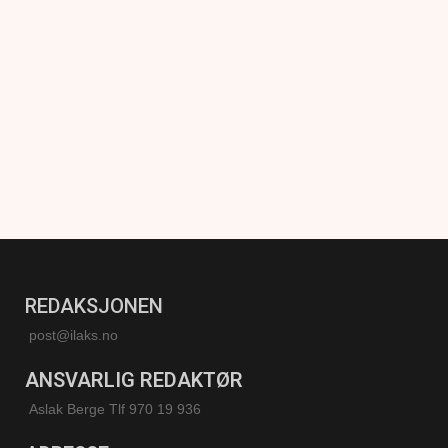
REDAKSJONEN
post@ilaks.no
ANSVARLIG REDAKTØR
Aslak Berge Tlf 970 19 936