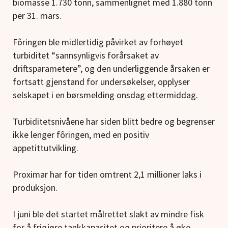
biomasse 1.730 tonn, sammenlignet med 1.880 tonn
per 31. mars.
Fôringen ble midlertidig påvirket av forhøyet
turbiditet “sannsynligvis forårsaket av
driftsparametere”, og den underliggende årsaken er
fortsatt gjenstand for undersøkelser, opplyser
selskapet i en børsmelding onsdag ettermiddag.
Turbiditetsnivåene har siden blitt bedre og begrenser
ikke lenger fôringen, med en positiv
appetittutvikling.
Proximar har for tiden omtrent 2,1 millioner laks i
produksjon.
I juni ble det startet målrettet slakt av mindre fisk
for å frigjøre tankkapasitet og prioritere å øke