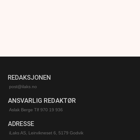
REDAKSJONEN
post@ilaks.no
ANSVARLIG REDAKTØR
Aslak Berge Tlf 970 19 936
ADRESSE
iLaks AS, Leirvikneset 6, 5179 Godvik