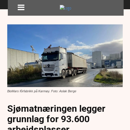
BioMars fôrfabrikk på Karmøy. Foto: Aslak Berge
Sjømatnæringen legger
grunnlag for 93.600
arbeidsplasser