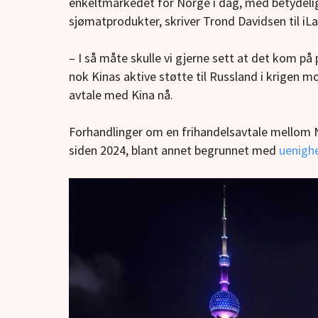
enkeltmarkedet for Norge i dag, med betydelig 
sjømatprodukter, skriver Trond Davidsen til iLa
– I så måte skulle vi gjerne sett at det kom p
nok Kinas aktive støtte til Russland i krigen mot
avtale med Kina nå.
Forhandlinger om en frihandelsavtale mellom N
siden 2024, blant annet begrunnet med
uenighe