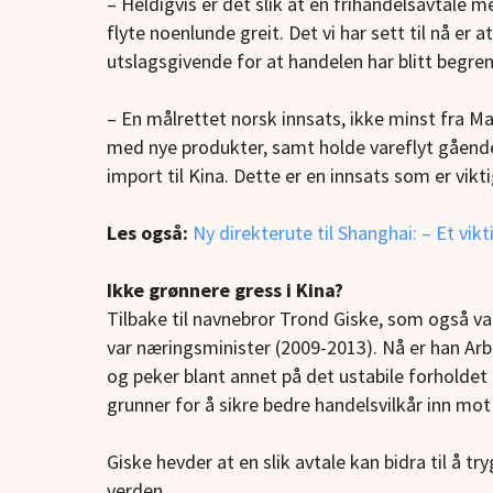
– Heldigvis er det slik at en frihandelsavtale m
flyte noenlunde greit. Det vi har sett til nå e
utslagsgivende for at handelen har blitt begr
– En målrettet norsk innsats, ikke minst fra Mat
med nye produkter, samt holde vareflyt gående
import til Kina. Dette er en innsats som er vik
Les også:
Ny direkterute til Shanghai: – Et vi
Ikke grønnere gress i Kina?
Tilbake til navnebror Trond Giske, som også va
var næringsminister (2009-2013). Nå er han Arbe
og
peker blant annet på det ustabile forhold
grunner for å sikre bedre handelsvilkår inn mot
Giske hevder at en slik avtale kan bidra til å t
verden.