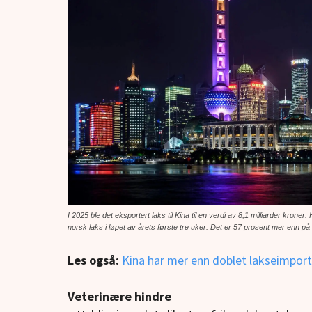
I 2025 ble det eksportert laks til Kina til en verdi av 8,1 milliarder krone
norsk laks i løpet av årets første tre uker. Det er 57 prosent mer enn på 
Les også:
Kina har mer enn doblet lakseimporte
Veterinære hindre