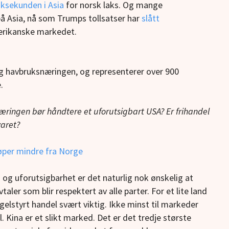
aksekunden i Asia
for norsk laks. Og mange
 på Asia, nå som Trumps tollsatser har
slått
rikanske markedet.
og havbruksnæringen, og representerer over 900
.
ringen bør håndtere et uforutsigbart USA? Er frihandel
varet?
øper mindre fra Norge
 og uforutsigbarhet er det naturlig nok ønskelig at
ler som blir respektert av alle parter. For et lite land
elstyrt handel svært viktig. Ikke minst til markeder
 Kina er et slikt marked. Det er det tredje største