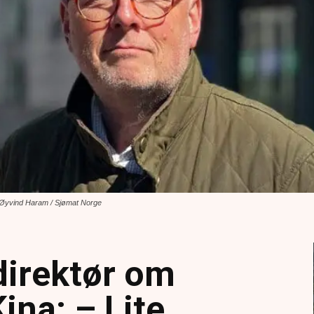
o: Øyvind Haram / Sjømat Norge
irektør om
ina: – Lite