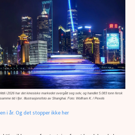
r. Hittil i 2026 har det kinesiske markedet overgått seg selv, og handlet 5.083 tonn fersk
samme tid i fjor.
Illustrasjonsfoto av Shanghai. Foto: Wolfram K. / Pexels
n i år. Og det stopper ikke her