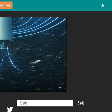
▲
Search