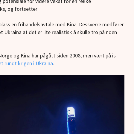
potensiale for videre vekst for en rekke
ks, og fortsetter:
å plass en frihandelsavtale med Kina. Dessverre medfører
 Ukraina at det er lite realistisk å skulle tro på noen
orge og Kina har pågått siden 2008, men vært på is
t rundt krigen i Ukraina
.