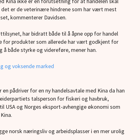
ed Kina ikke er en forutsetning for at handelen skal
r at det er de veterinære hindrene som har vært mest
enset, kommenterer Davidsen.
tilsynet, har bidratt både til å åpne opp for handel
 for produkter som allerede har vært godkjent for
tig å både styrke og videreføre, mener han.
ktig og voksende marked
r
en pådriver for en ny handelsavtale med Kina da han
iderpartiets talsperson for fiskeri og havbruk,
et til USA og Norges eksport-avhengige økonomi som
 Kina.
rygge norsk næringsliv og arbeidsplasser i en mer urolig