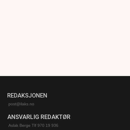
REDAKSJONEN
post@ilaks.no
ANSVARLIG REDAKTØR
Aslak Berge Tlf 970 19 936