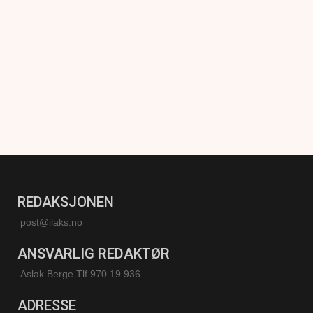
REDAKSJONEN
post@ilaks.no
ANSVARLIG REDAKTØR
Aslak Berge Tlf 970 19 936
ADRESSE