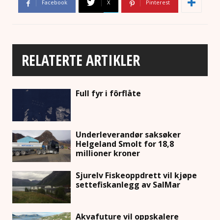
Facebook
X
Pinterest
RELATERTE ARTIKLER
Full fyr i fôrflåte
Underleverandør saksøker
Helgeland Smolt for 18,8
millioner kroner
Sjurelv Fiskeoppdrett vil kjøpe
settefiskanlegg av SalMar
Akvafuture vil oppskalere