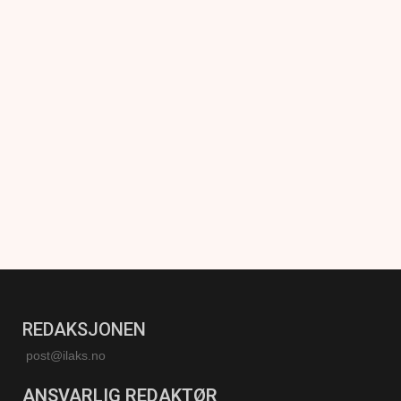
REDAKSJONEN
post@ilaks.no
ANSVARLIG REDAKTØR