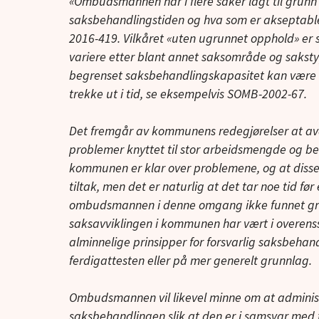
«Ombudsmannen har i flere saker lagt til grunn 
saksbehandlingstiden og hva som er akseptable
2016-419. Vilkåret «uten ugrunnet opphold» er 
variere etter blant annet saksområde og saks
begrenset saksbehandlingskapasitet kan være a
trekke ut i tid, se eksempelvis SOMB-2002-67.
Det fremgår av kommunens redegjørelser at avd
problemer knyttet til stor arbeidsmengde og b
kommunen er klar over problemene, og at disse n
tiltak, men det er naturlig at det tar noe tid fø
ombudsmannen i denne omgang ikke funnet gru
saksavviklingen i kommunen har vært i overens
alminnelige prinsipper for forsvarlig saksbeha
ferdigattesten eller på mer generelt grunnlag.
Ombudsmannen vil likevel minne om at administr
saksbehandlingen slik at den er i samsvar med