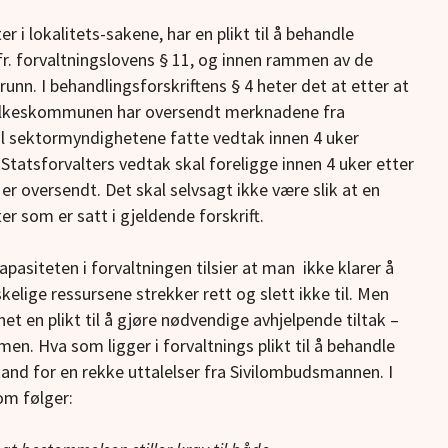
 i lokalitets-sakene, har en plikt til å behandle
fr. forvaltningslovens § 11, og innen rammen av de
grunn. I behandlingsforskriftens § 4 heter det at etter at
fylkeskommunen har oversendt merknadene fra
al sektormyndighetene fatte vedtak innen 4 uker
Statsforvalters vedtak skal foreligge innen 4 uker etter
 oversendt. Det skal selvsagt ikke være slik at en
ter som er satt i gjeldende forskrift.
pasiteten i forvaltningen tilsier at man ikke klarer å
lige ressursene strekker rett og slett ikke til. Men
net en plikt til å gjøre nødvendige avhjelpende tiltak –
men. Hva som ligger i forvaltnings plikt til å behandle
tand for en rekke uttalelser fra Sivilombudsmannen. I
m følger: