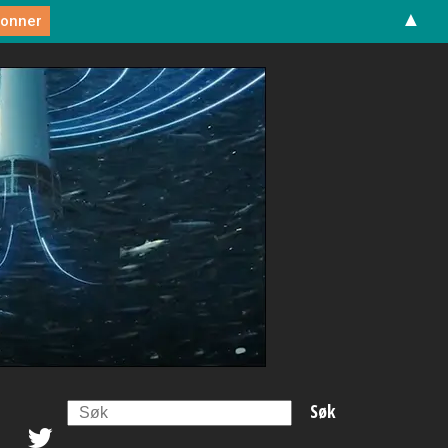
▲
Search