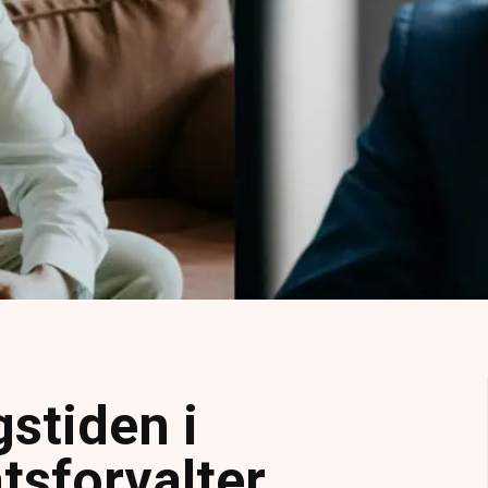
stiden i
tsforvalter