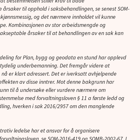
at bestemmelsen stiller krav til både
 årsaker til opphold i saksbehandlingen, se senest SOM-
skjønnsmessig, og det nærmere innholdet vil kunne
type. Kombinasjonen av stor arbeidsmengde og
kseptable årsaker til at behandlingen av en sak kan
eling for Plan, bygg og geodata en stund har opplevd
etydelig underbemanning. Det fremgår videre at
å er klart adressert. Det er iverksatt avhjelpende
r effekten av disse inntrer. Mot denne bakgrunn har
nn til å undersøke eller vurdere nærmere om
stemmelse med forvaltningsloven § 11 a første ledd og
ndling, hverken i sak 2016/2957 om den manglende
ativ ledelse har et ansvar for å organisere
 forvaltningsloven, se SOM-2016-419 og SOMB-2002-67. I