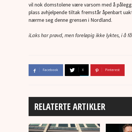
vil nok domstolene være varsom med å pålegge
plass avhjelpende tiltak fremstår åpenbart ua
nærme seg denne grensen i Nordland.
iLaks har prøvd, men foreløpig ikke lyktes, i å 
Facebook
X
Pinterest
RELATERTE ARTIKLER