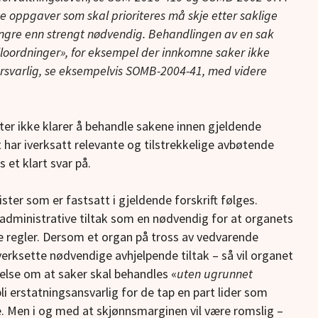
ke oppgaver som skal prioriteres må skje etter saklige
i lengre enn strengt nødvendig. Behandlingen av en sak
iloordninger», for eksempel der innkomne saker ikke
forsvarlig, se eksempelvis SOMB-2004-41, med videre
lter ikke klarer å behandle sakene innen gjeldende
t har iverksatt relevante og tilstrekkelige avbøtende
 et klart svar på.
ster som er fastsatt i gjeldende forskrift følges.
 administrative tiltak som en nødvendig for at organets
de regler. Dersom et organ på tross av vedvarende
verksette nødvendige avhjelpende tiltak – så vil organet
lse om at saker skal behandles «
uten ugrunnet
li erstatningsansvarlig for de tap en part lider som
e. Men i og med at skjønnsmarginen vil være romslig –