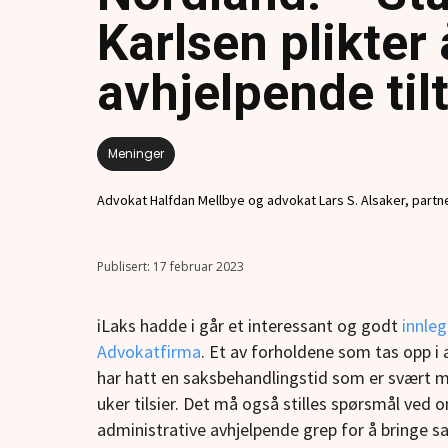
Karlsen plikter 
avhjelpende til
Meninger
Advokat Halfdan Mellbye og advokat Lars S. Alsaker, part
17 februar 2023
iLaks hadde i går et interessant og godt
innle
Advokatfirma
. Et av forholdene som tas opp i a
har hatt en saksbehandlingstid som er svært my
uker tilsier. Det må også stilles spørsmål ved
administrative avhjelpende grep for å bringe 