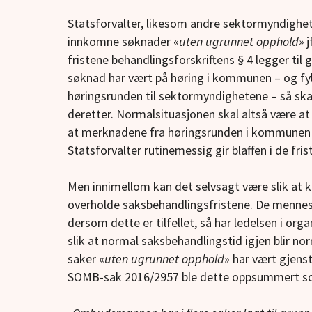
Statsforvalter, likesom andre sektormyndigheter
innkomne søknader «
uten ugrunnet opphold»
j
fristene behandlingsforskriftens § 4 legger til 
søknad har vært på høring i kommunen – og 
høringsrunden til sektormyndighetene – så sk
deretter. Normalsituasjonen skal altså være at 
at merknadene fra høringsrunden i kommunen er
Statsforvalter rutinemessig gir blaffen i de fris
Men innimellom kan det selvsagt være slik at ka
overholde saksbehandlingsfristene. De menneske
dersom dette er tilfellet, så har ledelsen i orga
slik at normal saksbehandlingstid igjen blir nor
saker «
uten ugrunnet opphold
» har vært gjens
SOMB-sak 2016/2957 ble dette oppsummert so