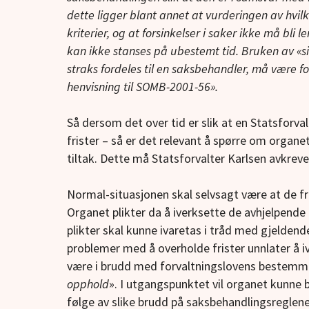
dette ligger blant annet at vurderingen av hvil
kriterier, og at forsinkelser i saker ikke må bl
kan ikke stanses på ubestemt tid. Bruken av «s
straks fordeles til en saksbehandler, må være 
henvisning til SOMB-2001-56».
Så dersom det over tid er slik at en Statsforva
frister – så er det relevant å spørre om organe
tiltak. Dette må Statsforvalter Karlsen avkreves
Normal-situasjonen skal selvsagt være at de fri
Organet plikter da å iverksette de avhjelpende
plikter skal kunne ivaretas i tråd med gjelden
problemer med å overholde frister unnlater å i
være i brudd med forvaltningslovens bestemme
opphold
». I utgangspunktet vil organet kunne b
følge av slike brudd på saksbehandlingsreglen