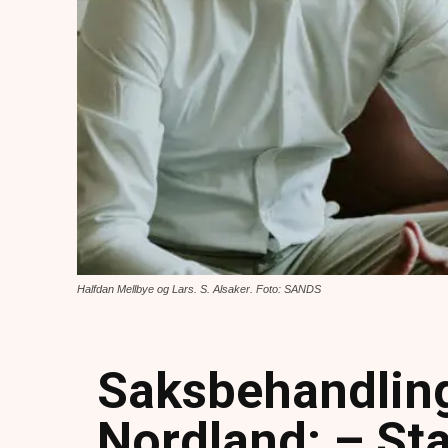
Halfdan Mellbye og Lars. S. Alsaker. Foto: SANDS
Saksbehandling
Nordland: – Sta