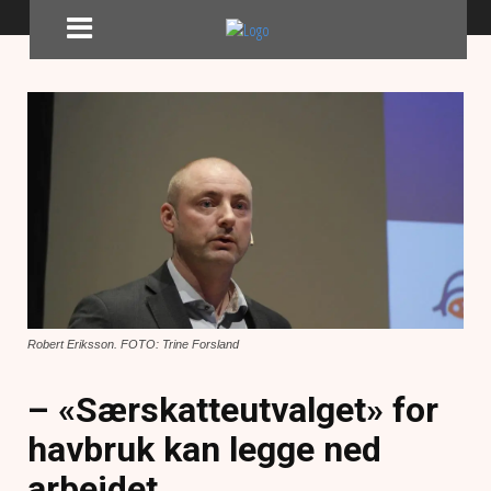
Robert Eriksson. FOTO: Trine Forsland
– «Særskatteutvalget» for
havbruk kan legge ned
arbeidet