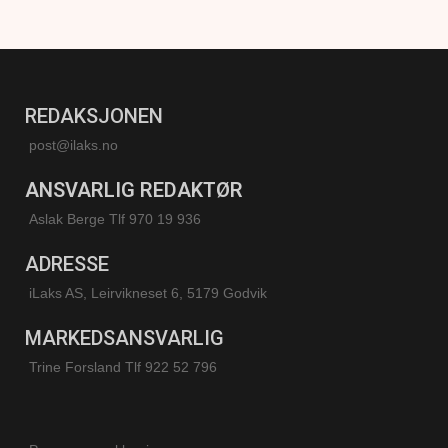
REDAKSJONEN
post@ilaks.no
ANSVARLIG REDAKTØR
Aslak Berge Tlf 970 19 936
ADRESSE
iLaks AS, Leirvikneset 6, 5179 Godvik
MARKEDSANSVARLIG
Trine Forsland
Tlf 922 52 796