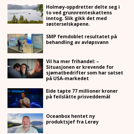
Holmøy-oppdretter delte seg i
to ved grunnrenteskattens
inntog. Slik gikk det med
søsterselskapene.
SMP femdoblet resultatet på
behandling av avløpsvann
Vil ha mer frihandel: –
Situasjonen er krevende for
sjømatbedrifter som har satset
på USA-markedet
Eide tapte 77 millioner kroner
på feilslåtte prisveddemål
Oceanbox hentet ny
produktsjef fra Lerøy