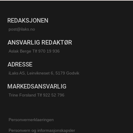
REDAKSJONEN
post@ilaks.no
ANSVARLIG REDAKTØR
Aslak Berge Tlf 970 19 936
ADRESSE
iLaks AS, Leirvikneset 6, 5179 Godvik
MARKEDSANSVARLIG
Trine Forsland
Tlf 922 52 796
Personvernerklaeringen
Personvern og informasjonskapsler