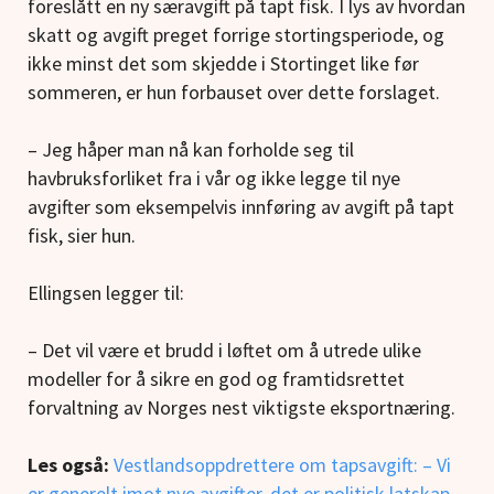
foreslått en ny særavgift på tapt fisk. I lys av hvordan
skatt og avgift preget forrige stortingsperiode, og
ikke minst det som skjedde i Stortinget like før
sommeren, er hun forbauset over dette forslaget.
– Jeg håper man nå kan forholde seg til
havbruksforliket fra i vår og ikke legge til nye
avgifter som eksempelvis innføring av avgift på tapt
fisk, sier hun.
Ellingsen legger til:
– Det vil være et brudd i løftet om å utrede ulike
modeller for å sikre en god og framtidsrettet
forvaltning av Norges nest viktigste eksportnæring.
Les også:
Vestlandsoppdrettere om tapsavgift: – Vi
er generelt imot nye avgifter, det er politisk latskap