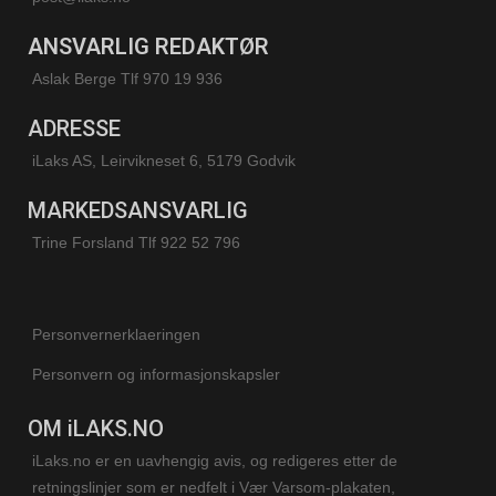
ANSVARLIG REDAKTØR
Aslak Berge Tlf 970 19 936
ADRESSE
iLaks AS, Leirvikneset 6, 5179 Godvik
MARKEDSANSVARLIG
Trine Forsland
Tlf 922 52 796
Personvernerklaeringen
Personvern og informasjonskapsler
OM iLAKS.NO
iLaks.no er en uavhengig avis, og redigeres etter de
retningslinjer som er nedfelt i Vær Varsom-plakaten,