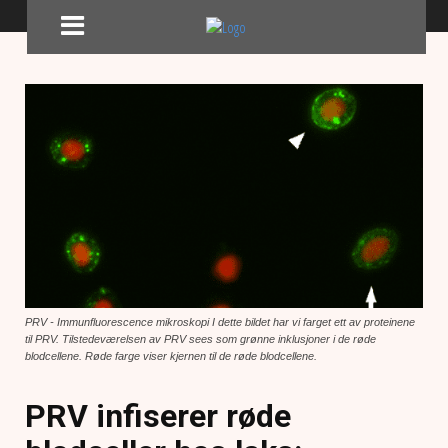
PRV - Immunfluorescence mikroskopi I dette bildet har vi farget ett av proteinene
til PRV. Tilstedeværelsen av PRV sees som grønne inklusjoner i de røde
blodcellene. Røde farge viser kjernen til de røde blodcellene.
PRV infiserer røde