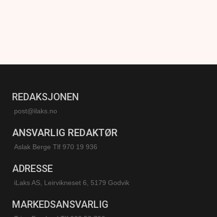
REDAKSJONEN
post@ilaks.no
ANSVARLIG REDAKTØR
Aslak Berge Tlf 970 19 936
ADRESSE
iLaks AS, Leirvikneset 6, 5179 Godvik
MARKEDSANSVARLIG