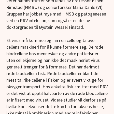
Veterinærinstituttet som ledes av Professor Espen
Rimstad (NMBU) og seniorforsker Maria Dahle (VI).
Gruppen har jobbet mye med HMSB og patogenesen
ved en PRV infeksjon, som også er en del av
doktorgraden til Øystein Wessel Finstad.
Et virus må komme seg inn i en celle og ta over
cellens maskineri for å kunne formere seg. De røde
blodcellene hos mennesker og andre pattedyr er
uten cellekjerne og har ikke det maskineriet virus
generelt trenger for å formeres. Det har derimot
røde blodceller i fisk. Røde blodceller er blant de
mest tallrike cellene i fisken og er svært viktige for
oksygentransport. Hos enkelte fisk smittet med PRV
er det vist at opptil halvparten av de røde blodcellene
er infisert med viruset. Videre studier vil derfor se på
hvilke konsekvenser dette kan ha for laksens helse,
ikke minst i kombinasjon med andre infeksjoner.