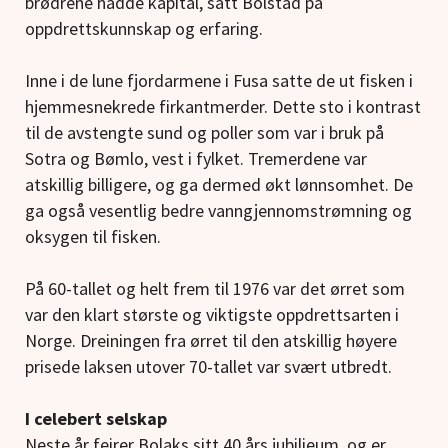
brødrene hadde kapital, satt Bolstad på
oppdrettskunnskap og erfaring.
Inne i de lune fjordarmene i Fusa satte de ut fisken i
hjemmesnekrede firkantmerder. Dette sto i kontrast
til de avstengte sund og poller som var i bruk på
Sotra og Bømlo, vest i fylket. Tremerdene var
atskillig billigere, og ga dermed økt lønnsomhet. De
ga også vesentlig bedre vanngjennomstrømning og
oksygen til fisken.
På 60-tallet og helt frem til 1976 var det ørret som
var den klart største og viktigste oppdrettsarten i
Norge. Dreiningen fra ørret til den atskillig høyere
prisede laksen utover 70-tallet var svært utbredt.
I celebert selskap
Neste år feirer Bolaks sitt 40 års jubilieum, og er