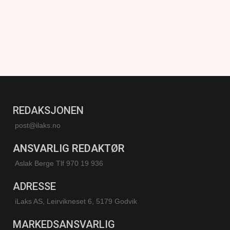
REDAKSJONEN
post@ilaks.no
ANSVARLIG REDAKTØR
Aslak Berge Tlf 970 19 936
ADRESSE
iLaks AS, Leirvikneset 6, 5179 Godvik
MARKEDSANSVARLIG