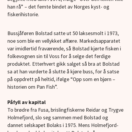
han rå” – det femte bindet av Norges kyst- og
fiskerihistorie.
Bussjåføren Bolstad satte ut 50 laksesmolt i 1973,
noe som ble en vellykket affære. Markedsapparatet
var imidlertid fraværende, så Bolstad kjørte fisken i
folkevognen sin til Voss for å selge det ferdige
produktet. Etterhvert gikk salget så bra at Bolstad
sa at han vurderte å slutte å kjøre buss, for å satse
på oppdrett på heltid, ifølge “Opp som en bjørn –
historien om Pan Fish”.
Påfyll av kapital
To brødre fra Fusa, brislingfiskerne Reidar og Trygve
Holmefjord, slo seg sammen med Bolstad og
dannet selskapet Bolaks i 1975. Mens Holmefjord-