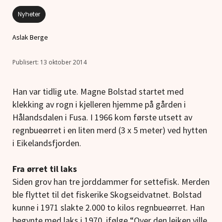
Nyheter
Aslak Berge
13 oktober 2014
Han var tidlig ute. Magne Bolstad startet med
klekking av rogn i kjelleren hjemme på gården i
Hålandsdalen i Fusa. I 1966 kom første utsett av
regnbueørret i en liten merd (3 x 5 meter) ved hytten
i Eikelandsfjorden.
Fra ørret til laks
Siden grov han tre jorddammer for settefisk. Merden
ble flyttet til det fiskerike Skogseidvatnet. Bolstad
kunne i 1971 slakte 2.000 to kilos regnbueørret. Han
begynte med laks i 1970, ifølge “Over den leiken ville