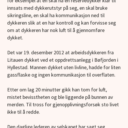
for eksempel at en skal ha en reservedykker klar til
innsats med dykkerutstyr på seg, en skal bruke
sikringsline, en skal ha kommunikasjon ned til
dykkeren slik at en har kontroll og kan forvisse seg
om at dykkeren har nok luft til å gjennomføre
dykket.
Det var 19. desember 2012 at arbeidsdykkeren fra
Litauen dykket ved et oppdrettsanlegg i Bøfjorden i
Hyllestad. Mannen dykket uten livline, hadde for liten
gassflaske og ingen kommunikasjon til overflaten.
Etter om lag 20 minutter gikk han tom for luft,
mistet bevisstheten og ble liggende på bunnen av
merden. Til tross for gjenopplivningsforsøk sto livet
ikke til å redde.
Den daglige lederen av selskapet har sagt seg