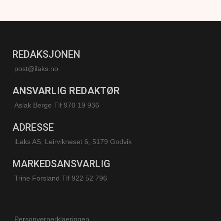
REDAKSJONEN
post@ilaks.no
ANSVARLIG REDAKTØR
Aslak Berge Tlf 970 19 936
ADRESSE
iLaks AS, Leirvikneset 6, 5179 Godvik
MARKEDSANSVARLIG
Trine Forsland
Tlf 922 52 796
Personvernerklaeringen