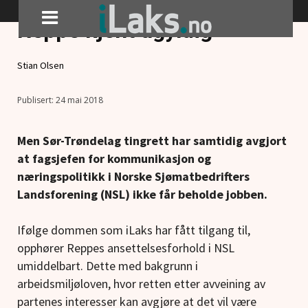
Oppsigelsen av Frode
Reppe kjent ugyldig
Stian Olsen
24 mai 2018
Men Sør-Trøndelag tingrett har samtidig avgjort
at fagsjefen for kommunikasjon og
næringspolitikk i Norske Sjømatbedrifters
Landsforening (NSL) ikke får beholde jobben.
Ifølge dommen som iLaks har fått tilgang til,
opphører Reppes ansettelsesforhold i NSL
umiddelbart. Dette med bakgrunn i
arbeidsmiljøloven, hvor retten etter avveining av
partenes interesser kan avgjøre at det vil være