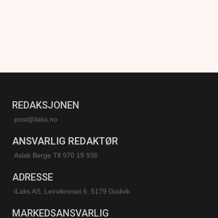
REDAKSJONEN
post@ilaks.no
ANSVARLIG REDAKTØR
Aslak Berge Tlf 970 19 936
ADRESSE
iLaks AS, Leirvikneset 6, 5179 Godvik
MARKEDSANSVARLIG