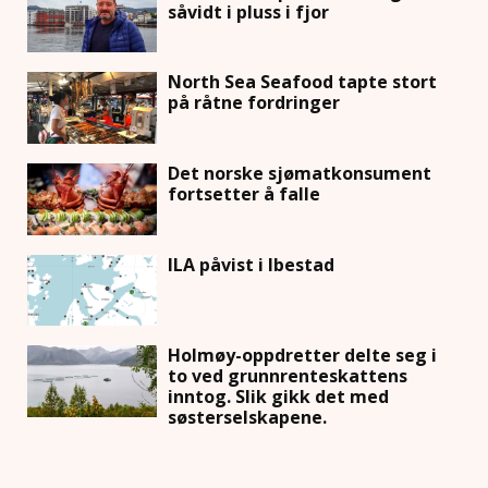
såvidt i pluss i fjor
North Sea Seafood tapte stort
på råtne fordringer
Det norske sjømatkonsument
fortsetter å falle
ILA påvist i Ibestad
Holmøy-oppdretter delte seg i
to ved grunnrenteskattens
inntog. Slik gikk det med
søsterselskapene.