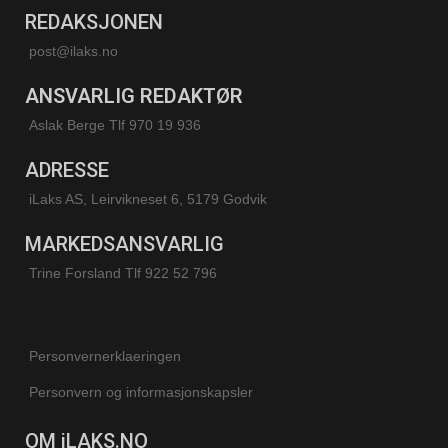
REDAKSJONEN
post@ilaks.no
ANSVARLIG REDAKTØR
Aslak Berge Tlf 970 19 936
ADRESSE
iLaks AS, Leirvikneset 6, 5179 Godvik
MARKEDSANSVARLIG
Trine Forsland
Tlf 922 52 796
Personvernerklaeringen
Personvern og informasjonskapsler
OM iLAKS.NO