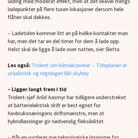
lading med moderat effekt, men at det likevel trengs
ladepunkter på flere tusen lokasjoner dersom hele
flåten skal dekkes.
– Ladetiden kommer litt an på hvilke kontakter man
har, men det tar en del timer for dem å lade opp.
Helst skal de ligge å lade over natten, sier Sletta.
Les også:
Trident om klimakravene: – Tidsplanen er
urealistisk og regningen blir skyhøy
– Ligger langt frem i tid
Trident-sjef Arild Aasmyr har tidligere understreket
at batterielektrisk drift er best egnet for
havbruksnæringens driftsmønstre, men at
hybridløsninger gir nødvendig fleksibilitet.
– Når en vurderer nye teknologiske løsninger for