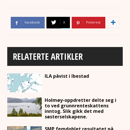
Facebook
X
Pinterest
RELATERTE ARTIKLER
ILA påvist i Ibestad
Holmøy-oppdretter delte seg i
to ved grunnrenteskattens
inntog. Slik gikk det med
søsterselskapene.
SMP femdoblet resultatet på