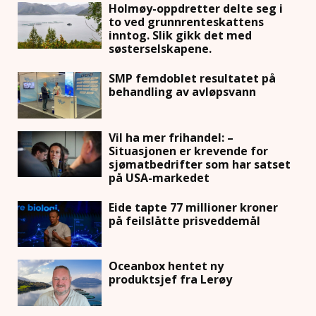
Holmøy-oppdretter delte seg i
to ved grunnrenteskattens
inntog. Slik gikk det med
søsterselskapene.
SMP femdoblet resultatet på
behandling av avløpsvann
Vil ha mer frihandel: –
Situasjonen er krevende for
sjømatbedrifter som har satset
på USA-markedet
Eide tapte 77 millioner kroner
på feilslåtte prisveddemål
Oceanbox hentet ny
produktsjef fra Lerøy