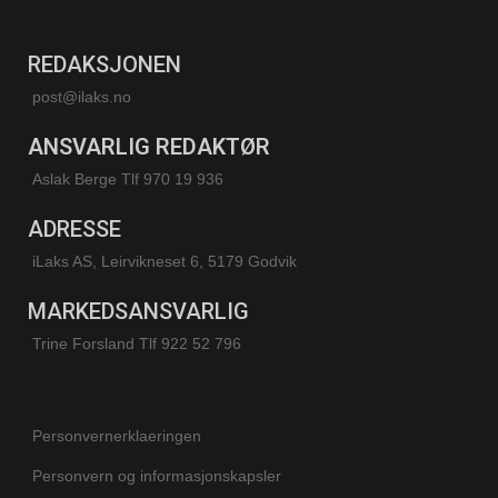
REDAKSJONEN
post@ilaks.no
ANSVARLIG REDAKTØR
Aslak Berge Tlf 970 19 936
ADRESSE
iLaks AS, Leirvikneset 6, 5179 Godvik
MARKEDSANSVARLIG
Trine Forsland
Tlf 922 52 796
Personvernerklaeringen
Personvern og informasjonskapsler