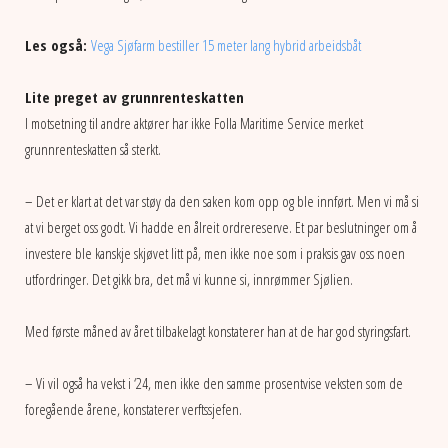
Les også:
Vega Sjøfarm bestiller 15 meter lang hybrid arbeidsbåt
Lite preget av grunnrenteskatten
I motsetning til andre aktører har ikke Folla Maritime Service merket
grunnrenteskatten så sterkt.
– Det er klart at det var støy da den saken kom opp og ble innført. Men vi må si
at vi berget oss godt. Vi hadde en ålreit ordrereserve. Et par beslutninger om å
investere ble kanskje skjøvet litt på, men ikke noe som i praksis gav oss noen
utfordringer. Det gikk bra, det må vi kunne si, innrømmer Sjølien.
Med første måned av året tilbakelagt konstaterer han at de har god styringsfart.
– Vi vil også ha vekst i ‘24, men ikke den samme prosentvise veksten som de
foregående årene, konstaterer verftssjefen.