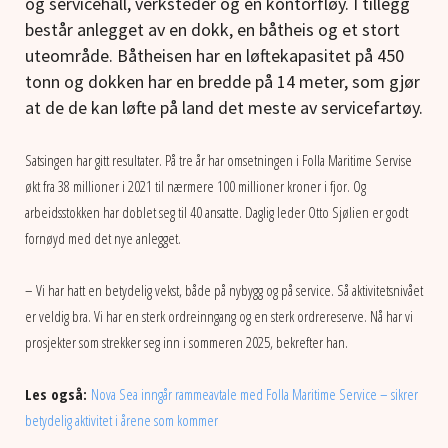
og servicehall, verksteder og en kontorfløy. I tillegg
består anlegget av en dokk, en båtheis og et stort
uteområde. Båtheisen har en løftekapasitet på 450
tonn og dokken har en bredde på 14 meter, som gjør
at de de kan løfte på land det meste av servicefartøy.
Satsingen har gitt resultater. På tre år har omsetningen i Folla Maritime Servise
økt fra 38 millioner i 2021 til nærmere 100 millioner kroner i fjor. Og
arbeidsstokken har doblet seg til 40 ansatte. Daglig leder Otto Sjølien er godt
fornøyd med det nye anlegget.
– Vi har hatt en betydelig vekst, både på nybygg og på service. Så aktivitetsnivået
er veldig bra. Vi har en sterk ordreinngang og en sterk ordrereserve. Nå har vi
prosjekter som strekker seg inn i sommeren 2025, bekrefter han.
Les også:
Nova Sea inngår rammeavtale med Folla Maritime Service – sikrer
betydelig aktivitet i årene som kommer