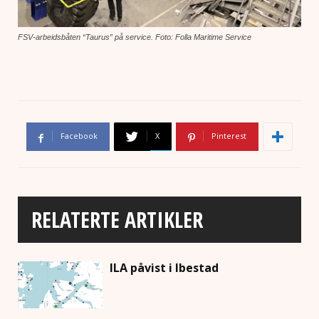
FSV-arbeidsbåten “Taurus” på service. Foto: Folla Maritime Service
Facebook
X
Pinterest
RELATERTE ARTIKLER
ILA påvist i Ibestad