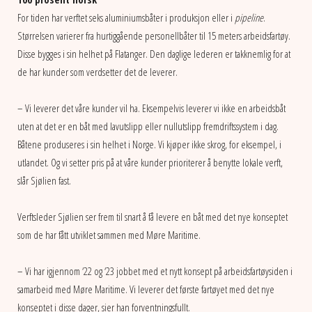
For tiden har verftet seks aluminiumsbåter i produksjon eller i
pipeline
.
Størrelsen varierer fra hurtiggående personellbåter til 15 meters arbeidsfartøy.
Disse bygges i sin helhet på Flatanger. Den daglige lederen er takknemlig for at
de har kunder som verdsetter det de leverer.
– Vi leverer det våre kunder vil ha. Eksempelvis leverer vi ikke en arbeidsbåt
uten at det er en båt med lavutslipp eller nullutslipp fremdriftssystem i dag.
Båtene produseres i sin helhet i Norge. Vi kjøper ikke skrog, for eksempel, i
utlandet. Og vi setter pris på at våre kunder prioriterer å benytte lokale verft,
slår Sjølien fast.
Verftsleder Sjølien ser frem til snart å få levere en båt med det nye konseptet
som de har fått utviklet sammen med Møre Maritime.
– Vi har igjennom ‘22 og ‘23 jobbet med et nytt konsept på arbeidsfartøysiden i
samarbeid med Møre Maritime. Vi leverer det første fartøyet med det nye
konseptet i disse dager, sier han forventningsfullt.