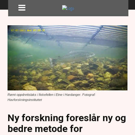
Rømt oppdrettslaks i fiskefellen i Etne i Hardanger. Fotograf:
Havforskningsinstituttet
Ny forskning foreslår ny og
bedre metode for