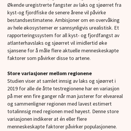
Økende uregistrerte fangster av laks og sjøørret fra
kyst-og fjordfiske de senere årene vil påvirke
bestandsestimatene. Ambisjoner om en overvåking
av hele økosystemer er sannsynligvis urealistisk. Et
rapporteringssystem for all kyst- og fjordfangst av
atlanterhavslaks og sjøørret vil imidlertid øke
sjansene for å måle flere aktuelle menneskeskapte
faktorer som påvirker disse to artene.
Store variasjoner mellom regionene
Studien viser at samlet innsig av laks og sjøørret i
2019 for alle de åtte testregionene har en variasjon
på mer enn fire ganger når man justerer for elveareal
og sammenligner regionen med lavest estimert
totalinnsig med regionen med høyest. Denne store
variasjonen indikerer at én eller flere
menneskeskapte faktorer påvirker populasjonene.