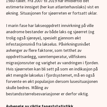
1980-tallet. Fra 2007 til 2019 har imidlertid det
estimerte innsiget (her kun atlanterhavslaks) vist en
økning. Situasjonen for sjøørreten er fortsatt uklar.
I marin fase har lakseoppdrett innvirkning på ville
anadrome bestander av både laks og sjøørret (og
trolig også sjørøye), spesielt gjennom økt
infestasjonsnivå fra lakselus. Påvirkningsnivået
avhenger av flere faktorer, som tetthet av
oppdrettsanlegg, vanntemperatur, villfiskens
migrasjonsruter og varighet av vandringen i fjorden.
Hvis sjøørreten kan bli sett på som en indikasjon på
økt mengde lakselus i fjordsystemet, må en også
forvente en økt populasjon dersom lusesituasjonen
skulle bedres. Måling av
bestandsstørrelsesvariasjoner er derfor viktig.
Avhengig av riktig fangststatistikk