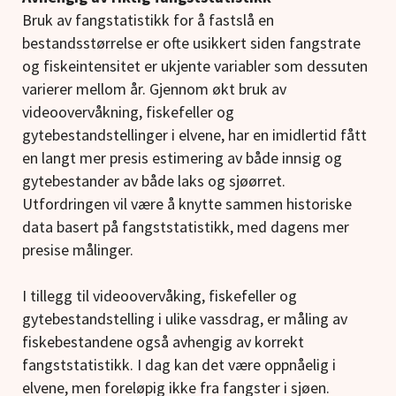
Bruk av fangstatistikk for å fastslå en
bestandsstørrelse er ofte usikkert siden fangstrate
og fiskeintensitet er ukjente variabler som dessuten
varierer mellom år. Gjennom økt bruk av
videoovervåkning, fiskefeller og
gytebestandstellinger i elvene, har en imidlertid fått
en langt mer presis estimering av både innsig og
gytebestander av både laks og sjøørret.
Utfordringen vil være å knytte sammen historiske
data basert på fangststatistikk, med dagens mer
presise målinger.
I tillegg til videoovervåking, fiskefeller og
gytebestandstelling i ulike vassdrag, er måling av
fiskebestandene også avhengig av korrekt
fangststatistikk. I dag kan det være oppnåelig i
elvene, men foreløpig ikke fra fangster i sjøen.