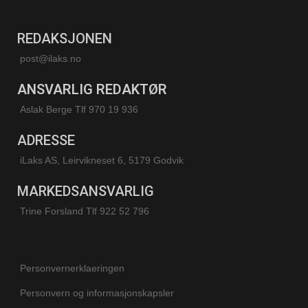
REDAKSJONEN
post@ilaks.no
ANSVARLIG REDAKTØR
Aslak Berge Tlf 970 19 936
ADRESSE
iLaks AS, Leirvikneset 6, 5179 Godvik
MARKEDSANSVARLIG
Trine Forsland
Tlf 922 52 796
Personvernerklaeringen
Personvern og informasjonskapsler