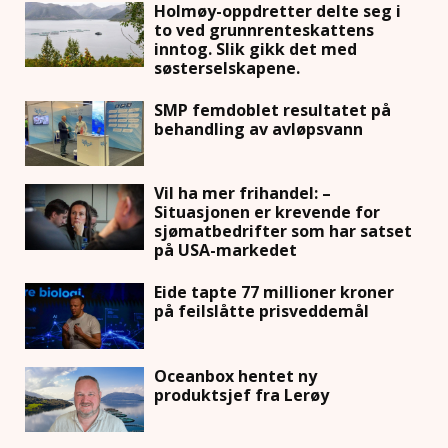
Holmøy-oppdretter delte seg i
to ved grunnrenteskattens
inntog. Slik gikk det med
søsterselskapene.
SMP femdoblet resultatet på
behandling av avløpsvann
Vil ha mer frihandel: –
Situasjonen er krevende for
sjømatbedrifter som har satset
på USA-markedet
Eide tapte 77 millioner kroner
på feilslåtte prisveddemål
Oceanbox hentet ny
produktsjef fra Lerøy