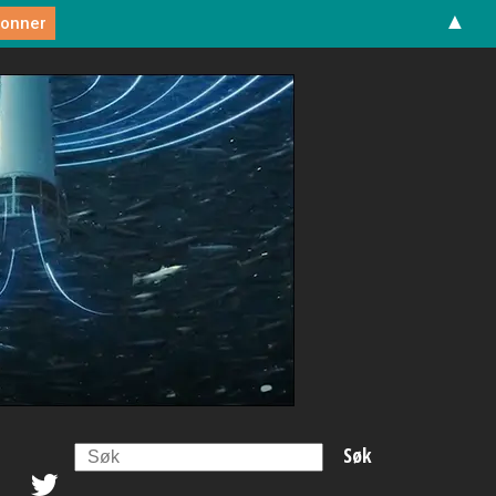
▲
Search