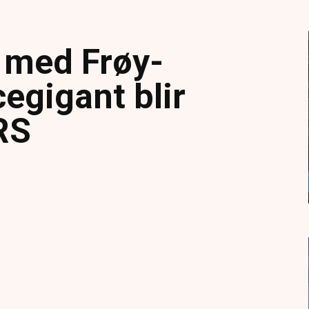
 med Frøy-
egigant blir
NRS