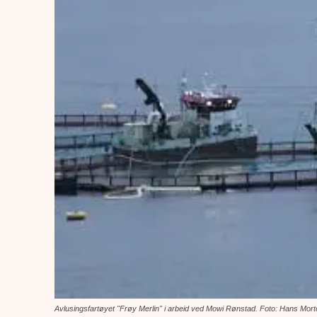
Avlusingsfartøyet "Frøy Merlin" i arbeid ved Mowi Rønstad. Foto: Hans Mo