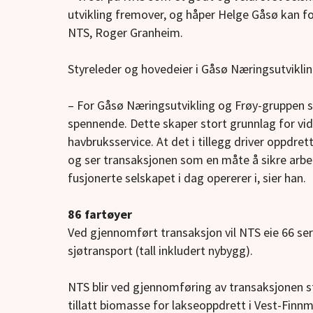
utvikling fremover, og håper Helge Gåsø kan fo
NTS, Roger Granheim.
Styreleder og hovedeier i Gåsø Næringsutviklin
– For Gåsø Næringsutvikling og Frøy-gruppen s
spennende. Dette skaper stort grunnlag for vid
havbruksservice. At det i tillegg driver oppdrett
og ser transaksjonen som en måte å sikre arbei
fusjonerte selskapet i dag opererer i, sier han.
86 fartøyer
Ved gjennomført transaksjon vil NTS eie 66 serv
sjøtransport (tall inkludert nybygg).
NTS blir ved gjennomføring av transaksjonen 
tillatt biomasse for lakseoppdrett i Vest-Finn