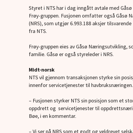
Styret i NTS har i dag inngått avtale med Gå
Frøy-gruppen. Fusjonen omfatter også Gåsø Næ
(NRS), som utgjør 6.993.188 aksjer tilsvarende
fra NTS.
Frøy-gruppen eies av Gåsø Næringsutvikling, s
familie. Gåsø er også styreleder i NRS.
Midt-norsk
NTS vil gjennom transaksjonen styrke sin posis
innenfor servicetjenester til havbruksnæringen.
– Fusjonen styrker NTS sin posisjon som et st
oppdrett og servicetjenester til oppdrettsnæri
Bøe, i en kommentar.
– Vi ser på NRS som et godt og veldrevet selsk