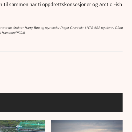
m til sammen har ti oppdrettskonsesjoner og Arctic Fish
strerende direktør Harry Bøe og styreleder Roger Granheim i NTS ASA og eiere i Gåsø
dal Hanssen/PKOM