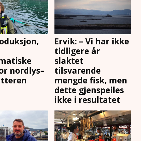
oduksjon,
Ervik: – Vi har ikke
tidligere år
matiske
slaktet
for nordlys–
tilsvarende
tteren
mengde fisk, men
dette gjenspeiles
ikke i resultatet