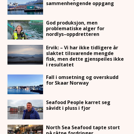
sammenhengende oppgang
God produksjon, men
problematiske alger for
nordlys–oppdretteren
Ervik: – Vi har ikke tidligere år
slaktet tilsvarende mengde
fisk, men dette gjenspeiles ikke
i resultatet
Fall i omsetning og overskudd
for Skaar Norway
Seafood People karret seg
såvidt i pluss i fjor
North Sea Seafood tapte stort
på råtne fordringer