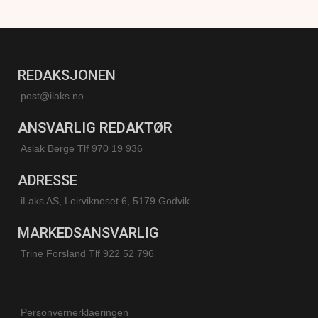
REDAKSJONEN
post@ilaks.no
ANSVARLIG REDAKTØR
Aslak Berge Tlf 970 19 936
ADRESSE
iLaks AS, Leirvikneset 6, 5179 Godvik
MARKEDSANSVARLIG
Trine Forsland
Tlf 922 52 796
Personvernerklaeringen