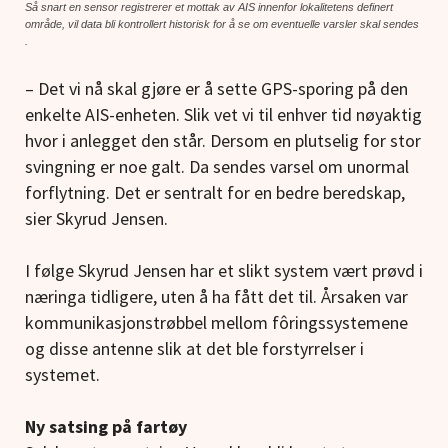
Så snart en sensor registrerer et mottak av AIS innenfor lokalitetens definert
område, vil data bli kontrollert historisk for å se om eventuelle varsler skal sendes
.
– Det vi nå skal gjøre er å sette GPS-sporing på den
enkelte AIS-enheten. Slik vet vi til enhver tid nøyaktig
hvor i anlegget den står. Dersom en plutselig for stor
svingning er noe galt. Da sendes varsel om unormal
forflytning. Det er sentralt for en bedre beredskap,
sier Skyrud Jensen.
I følge Skyrud Jensen har et slikt system vært prøvd i
næringa tidligere, uten å ha fått det til. Årsaken var
kommunikasjonstrøbbel mellom fôringssystemene
og disse antenne slik at det ble forstyrrelser i
systemet.
Ny satsing på fartøy