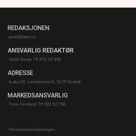
REDAKSJONEN
post@ilaks.no
ANSVARLIG REDAKTØR
Aslak Berge Tlf 970 19 936
ADRESSE
iLaks AS, Leirvikneset 6, 5179 Godvik
MARKEDSANSVARLIG
Trine Forsland
Tlf 922 52 796
Personvernerklaeringen