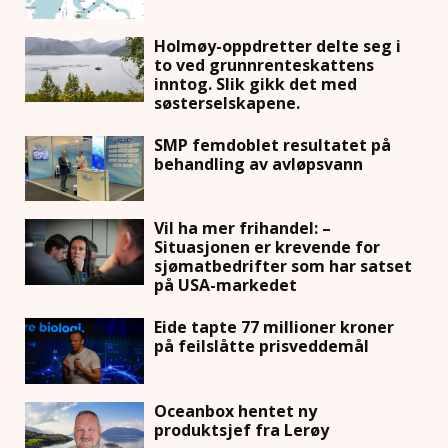
Holmøy-oppdretter delte seg i
to ved grunnrenteskattens
inntog. Slik gikk det med
søsterselskapene.
SMP femdoblet resultatet på
behandling av avløpsvann
Vil ha mer frihandel: –
Situasjonen er krevende for
sjømatbedrifter som har satset
på USA-markedet
Eide tapte 77 millioner kroner
på feilslåtte prisveddemål
Oceanbox hentet ny
produktsjef fra Lerøy