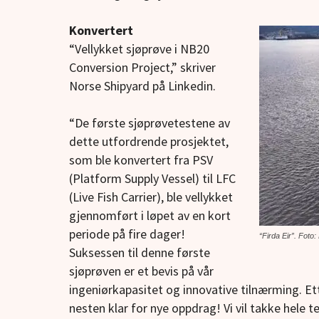
Konvertert
“Vellykket sjøprøve i NB20
Conversion Project,” skriver
Norse Shipyard på Linkedin.
“De første sjøprøvetestene av
dette utfordrende prosjektet,
som ble konvertert fra PSV
(Platform Supply Vessel) til LFC
(Live Fish Carrier), ble vellykket
gjennomført i løpet av en kort
periode på fire dager!
“Firda Eir”. Foto
Suksessen til denne første
sjøprøven er et bevis på vår
ingeniørkapasitet og innovative tilnærming. Et
nesten klar for nye oppdrag! Vi vil takke hele t