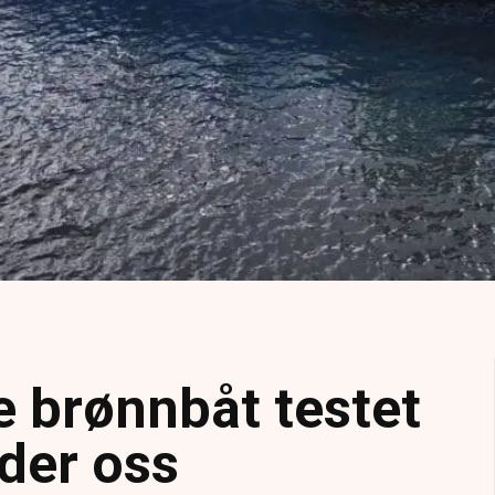
e brønnbåt testet
eder oss