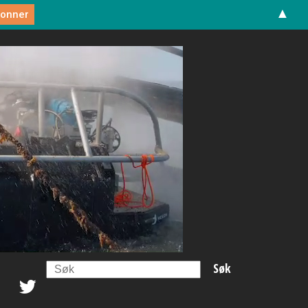
▲
Search