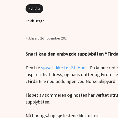
Nyheter
Aslak Berge
26 november 2024
Snart kan den ombygde supplybåten “Firda 
Den ble
sjøsatt like før St. Hans
. Da kunne rede
inspirert hvit dress, og hans datter og Firda-s
«Firda Eir» ned beddingen ved Norse Shipyard i 
I løpet av sommeren og høsten har verftet utr
supplybåten.
Nå har også og sjøtestene blitt utført.