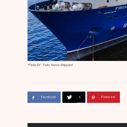
“Firda Eir”. Foto: Norse Shipyard
Facebook
X
Pinterest