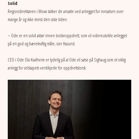
Solid
Regiondirektøren i Mowi takker de ansatte ved anlegget for innsatsen over
mange år og ikke minst den siste tiden.
– Ode er en solid aktør innen torskeoppdrett, som vil videreutvikle anlegget
på en god og bærekraftig måte, sier Hasund.
CEO i Ode Ola Kvalheim er tydelig på at Ode vil satse på Sighaug som et viktig
anlegg for selskapets verdikjede for oppdrettstorsk.