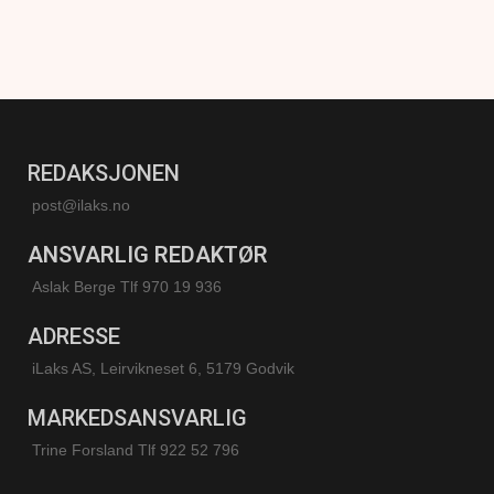
REDAKSJONEN
post@ilaks.no
ANSVARLIG REDAKTØR
Aslak Berge Tlf 970 19 936
ADRESSE
iLaks AS, Leirvikneset 6, 5179 Godvik
MARKEDSANSVARLIG
Trine Forsland
Tlf 922 52 796