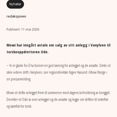
Nyheter
redaksjonen
11 mai 2026
Mowi har inngått avtale om salg av sitt anlegg i Vanylven til
torskeoppdretteren Ode.
– Vi er glade for å ha funnet en god løsning for anlegget og de ansatte. Dette vil
sikre videre drift i Vanylven, sier regiondirektør Asgeir Hasund i Mowi Norge i
en pressemelding.
Mowi vil drifte anlegget frem til sommeren med dagens beholdning av berggylt.
Deretter vil Ode ta over anlegget og de ansatte og legge om driften til settefisk-
og stamfisk for torsk.