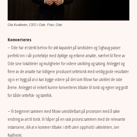
Ola Kvalheim, CEO i Ode. Foto: Ode
Konverteres
– Ode har et sterkt behov for økt kapasitet på landsiden og Sighaug passer
perfekt inn i vår portefølje med dyktige og erfarne ansatte, nærhet til flere av
Ode sine lokaliteter og muligheter for videre utvikling og satsing. Anlegget og
flere av de ansatte har tidligere produsert settetorsk med veldig gode resultater
og vi er trygg på at vi kan bygge videre på det som Mowi har utviklet de siste
årene. Anlegget vil enkelt kunne konverteres tilbake til torsk og egner seg godt
for både settefisk- og stamfisk.
– Vi begynner sammen med Mowi umiddelbart på prosessen med å søke
endring av art til torsk. Vi håper på en rask prosess sammen med de relevante
instansene, slik at vi kommer tilbake i drift uten opphold i aktiviteten, sier
Kvalheim.