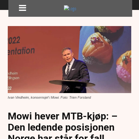
Ivan Vindheim, konsernsjef i Mowi. Foto: Trien Forsland
Mowi hever MTB-kjøp: –
Den ledende posisjonen
Norge har står for fall