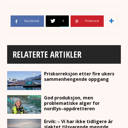
Facebook
X
Pinterest
RELATERTE ARTIKLER
Priskorreksjon etter fire ukers
sammenhengende oppgang
God produksjon, men
problematiske alger for
nordlys–oppdretteren
Ervik: – Vi har ikke tidligere år
slaktet tilsvarende mengde