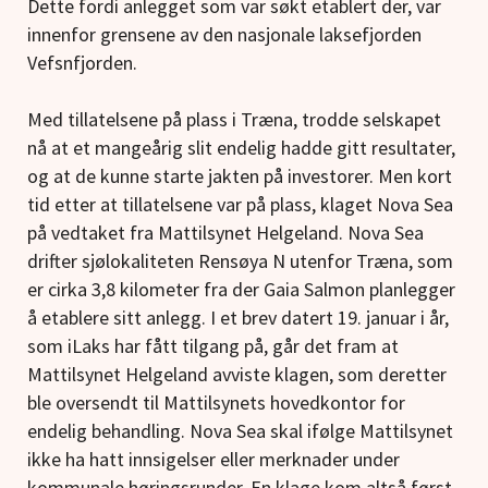
Dette fordi anlegget som var søkt etablert der, var
innenfor grensene av den nasjonale laksefjorden
Vefsnfjorden.
Med tillatelsene på plass i Træna, trodde selskapet
nå at et mangeårig slit endelig hadde gitt resultater,
og at de kunne starte jakten på investorer. Men kort
tid etter at tillatelsene var på plass, klaget Nova Sea
på vedtaket fra Mattilsynet Helgeland. Nova Sea
drifter sjølokaliteten Rensøya N utenfor Træna, som
er cirka 3,8 kilometer fra der Gaia Salmon planlegger
å etablere sitt anlegg. I et brev datert 19. januar i år,
som iLaks har fått tilgang på, går det fram at
Mattilsynet Helgeland avviste klagen, som deretter
ble oversendt til Mattilsynets hovedkontor for
endelig behandling. Nova Sea skal ifølge Mattilsynet
ikke ha hatt innsigelser eller merknader under
kommunale høringsrunder. En klage kom altså først