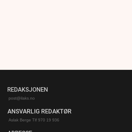
REDAKSJONEN
post@ilaks.no
ANSVARLIG REDAKTØR
Aslak Berge Tlf 970 19 936