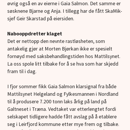
øvrig også en av eierne i Gaia Salmon. Det samme er
søsknene Bjarne og Anja. I tillegg har de fått SkaMik-
sjef Geir Skarstad på eiersiden.
Nabooppdretter klaget
Det er nettopp den nevnte rastløsheten, som
antakelig gjør at Morten Bjørkan ikke er spesielt
fornøyd med saksbehandlingstiden hos Mattilsynet.
La oss spole litt tilbake for å se hva som har skjedd
fram til i dag.
I fjor sommer fikk Gaia Salmon klarsignal fra både
Mattilsynet Helgeland og Fylkesmannen i Nordland
til å produsere 7.200 tonn laks årlig på land på
Galtneset i Træna. Vedtaket var etterlengtet fordi
selskapet tidligere hadde fått avslag på å etablere
seg i Leirfjord kommune etter mye frem og tilbake.