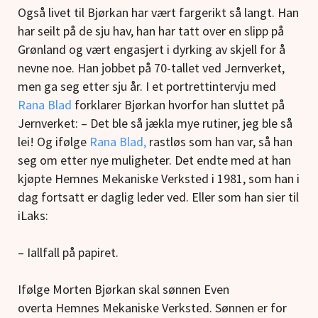
Også livet til Bjørkan har vært fargerikt så langt. Han
har seilt på de sju hav, han har tatt over en slipp på
Grønland og vært engasjert i dyrking av skjell for å
nevne noe. Han jobbet på 70-tallet ved Jernverket,
men ga seg etter sju år. I et portrettintervju med
Rana Blad
forklarer Bjørkan hvorfor han sluttet på
Jernverket: – Det ble så jækla mye rutiner, jeg ble så
lei! Og ifølge
Rana Blad,
rastløs som han var, så han
seg om etter nye muligheter. Det endte med at han
kjøpte Hemnes Mekaniske Verksted i 1981, som han i
dag fortsatt er daglig leder ved. Eller som han sier til
iLaks:
– Iallfall på papiret.
Ifølge Morten Bjørkan skal sønnen Even
overta Hemnes Mekaniske Verksted. Sønnen er for