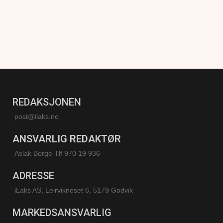
REDAKSJONEN
post@ilaks.no
ANSVARLIG REDAKTØR
Aslak Berge Tlf 970 19 936
ADRESSE
iLaks AS, Leirvikneset 6, 5179 Godvik
MARKEDSANSVARLIG