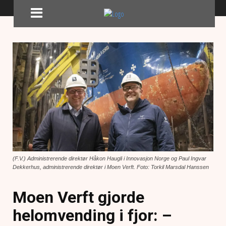
(F.V.) Administrerende direktør Håkon Haugli i Innovasjon Norge og Paul Ingvar
Dekkerhus, administrerende direktør i Moen Verft. Foto: Torkil Marsdal Hanssen
Moen Verft gjorde
helomvending i fjor: –