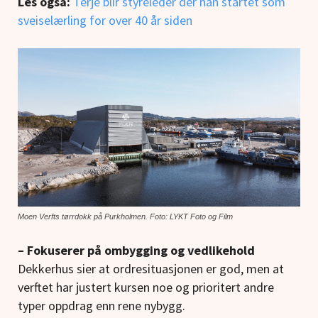
Les også:
Terje blir styreleder der han startet som
sveiselærling for over 40 år siden
Moen Verfts tørrdokk på Purkholmen. Foto: LYKT Foto og Film
– Fokuserer på ombygging og vedlikehold
Dekkerhus sier at ordresituasjonen er god, men at
verftet har justert kursen noe og prioritert andre
typer oppdrag enn rene nybygg.