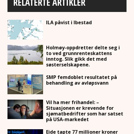
RELATERTE ARTIKLER
ILA påvist i Ibestad
Holmøy-oppdretter delte seg i
to ved grunnrenteskattens
inntog. Slik gikk det med
søsterselskapene.
SMP femdoblet resultatet på
behandling av avløpsvann
Vil ha mer frihandel: –
Situasjonen er krevende for
sjømatbedrifter som har satset
på USA-markedet
Eide tapte 77 millioner kroner