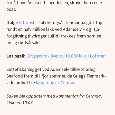
for å finne årsaken til hendelsen, skriver hun i en e-
post.
Ifølge
Intrafish
skal det også i februar ha gått tapt
rundt en halv million laks ved Adamselv – og H₂S-
forgiftning (hydrogensulfid) trekkes frem som en
mulig dødsårsak.
Les også:
Giftgass tok livet av 10.000 laks i Lofoten
Settefiskanlegget ved Adamselv tilhørte Grieg
Seafood frem til i fjor sommer, da Griegs Finnmark-
virksomhet ble
kjøpt opp av Cermaq
.
Saken ble oppdatert med kommentar fra Cermaq,
klokken 10:07.