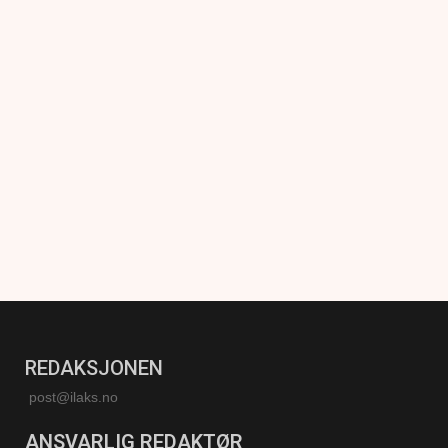
REDAKSJONEN
post@ilaks.no
ANSVARLIG REDAKTØR