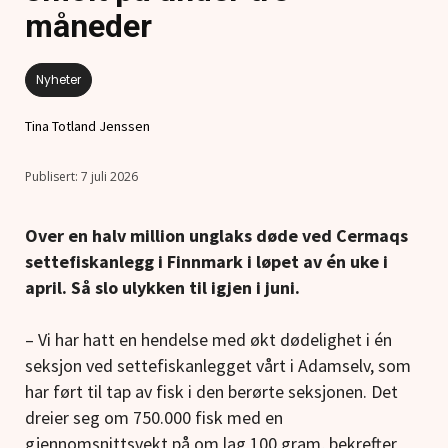
måneder
Nyheter
Tina Totland Jenssen
7 juli 2026
Over en halv million unglaks døde ved Cermaqs
settefiskanlegg i Finnmark i løpet av én uke i
april. Så slo ulykken til igjen i juni.
– Vi har hatt en hendelse med økt dødelighet i én
seksjon ved settefiskanlegget vårt i Adamselv, som
har ført til tap av fisk i den berørte seksjonen. Det
dreier seg om 750.000 fisk med en
gjennomsnittsvekt på om lag 100 gram, bekrefter