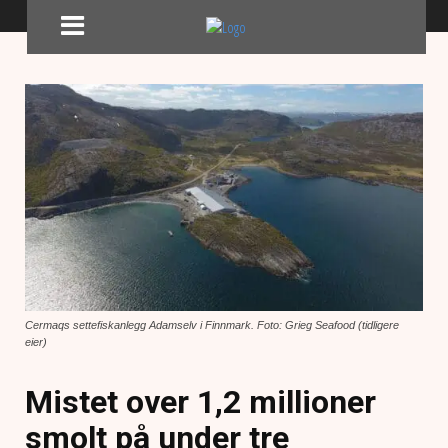
Cermaqs settefiskanlegg Adamselv i Finnmark. Foto: Grieg Seafood (tidligere
eier)
Mistet over 1,2 millioner
smolt på under tre