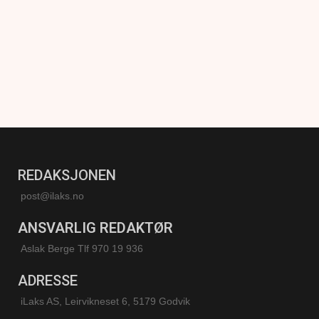
REDAKSJONEN
post@ilaks.no
ANSVARLIG REDAKTØR
Aslak Berge Tlf 970 19 936
ADRESSE
iLaks AS, Leirvikneset 6, 5179 Godvik