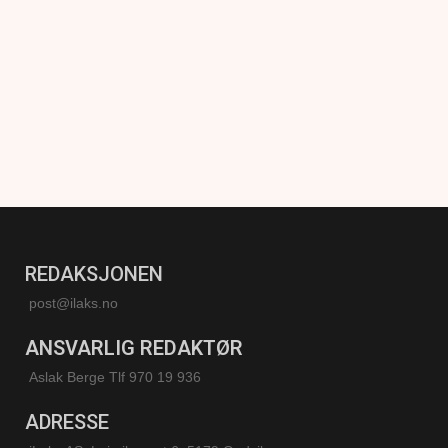
REDAKSJONEN
post@ilaks.no
ANSVARLIG REDAKTØR
Aslak Berge Tlf 970 19 936
ADRESSE