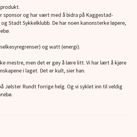
-produkt.
i er sponsor og har vært med å bidra på Kaggestad-
 og Stadt Sykkelklubb. De har noen kanonsterke løpere,
rebø.
(melkesyregrenser) og watt (energi).
ke mestre, men det er gøy å lære litt. Vi har lært å kjøre
skapene i laget. Det er kult, sier han.
Jølster Rundt forrige helg. Og vi syklet inn til veldig
vrebø.