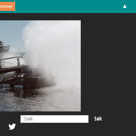
▲
Search