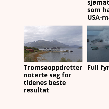
sjømat
som ha
USA-m
Tromsøoppdretter
Full fy
noterte seg for
tidenes beste
resultat