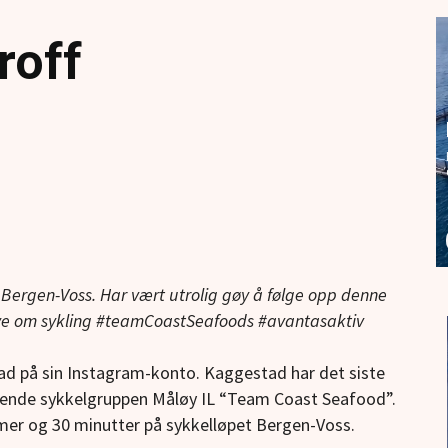
roff
 Bergen-Voss. Har vært utrolig gøy å følge opp denne
mye om sykling #teamCoastSeafoods #avantasaktiv
tad på sin Instagram-konto. Kaggestad har det siste
tsende sykkelgruppen Måløy IL “Team Coast Seafood”.
er og 30 minutter på sykkelløpet Bergen-Voss.