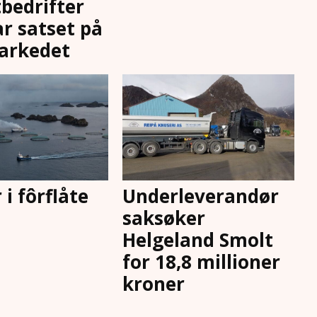
bedrifter
r satset på
arkedet
r i fôrflåte
Underleverandør
saksøker
Helgeland Smolt
for 18,8 millioner
kroner