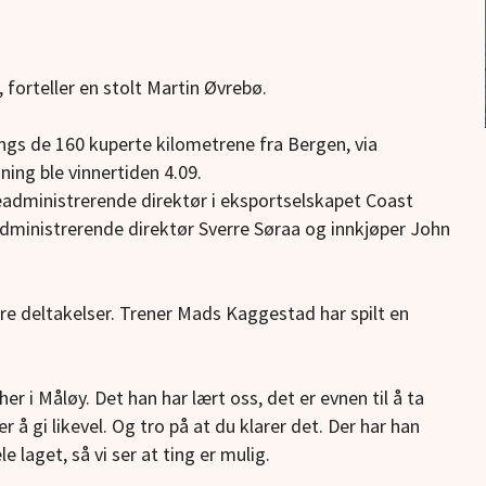
, forteller en stolt Martin Øvrebø.
langs de 160 kuperte kilometrene fra Bergen, via
ning ble vinnertiden 4.09.
iseadministrerende direktør i eksportselskapet Coast
ministrerende direktør Sverre Søraa og innkjøper John
gere deltakelser. Trener Mads Kaggestad har spilt en
r i Måløy. Det han har lært oss, det er evnen til å ta
er å gi likevel. Og tro på at du klarer det. Der har han
e laget, så vi ser at ting er mulig.