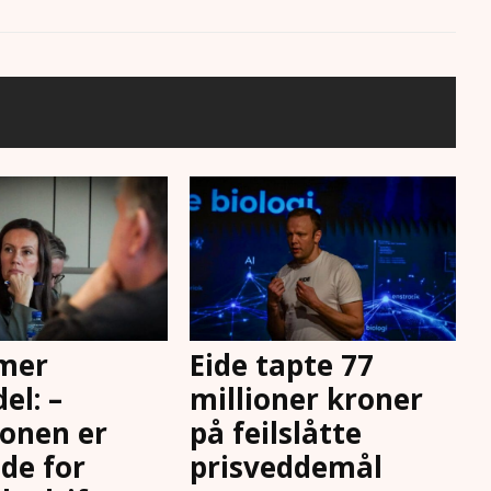
 mer
Eide tapte 77
el: –
millioner kroner
jonen er
på feilslåtte
de for
prisveddemål