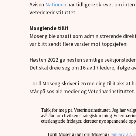
Avisen
Nationen
har tidligere skrevet om inte
Veterinærinstituttet.
Manglende tillit
Moseng ble ansatt som administrerende direktør
var blitt sendt flere varsler mot toppsjefen:
Høsten 2022 ga nesten samtlige seksjonsledere v
Det skal dreie seg om 16 av 17 ledere, ifølge av
Torill Moseng skriver i en melding til iLaks a
står på sosiale medier og Veterinærinstituttet. 
Takk for meg på Veterinærinstituttet. Jeg har valgt 
avstand om hvilken strategisk retning Veterinærins
etterlengtede fridager, deretter nye spennende o
— Torill Moseng (@TorillMoseng)
January 22, 