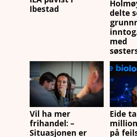
Holmøy
Ibestad
delte s
grunnr
inntog.
med
søster
Vil ha mer
Eide t
frihandel: –
millio
Situasjonen er
på feil