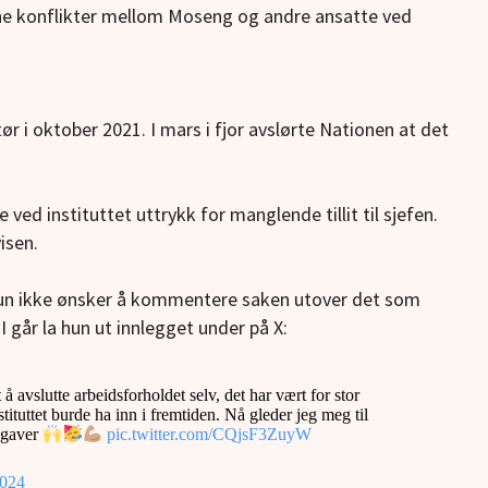
rne konflikter mellom Moseng og andre ansatte ved
 i oktober 2021. I mars i fjor avslørte Nationen at det
ed instituttet uttrykk for manglende tillit til sjefen.
isen.
t hun ikke ønsker å kommentere saken utover det som
I går la hun ut innlegget under på X:
å avslutte arbeidsforholdet selv, det har vært for stor
tituttet burde ha inn i fremtiden. Nå gleder jeg meg til
ppgaver
pic.twitter.com/CQjsF3ZuyW
2024