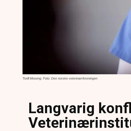
Torill Moseng. Foto: Den norske veterinærforeningen
Langvarig konfl
Veterinærinstit