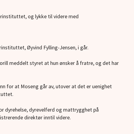
instituttet, og lykke til videre med
nstituttet, Øyvind Fylling-Jensen, i går.
orill meddelt styret at hun ønsker å fratre, og det har
unn for at Moseng går av, utover at det er uenighet
tuttet.
or d
yrehelse, dyrevelferd og mattrygghet på
trerende direktør inntil videre.