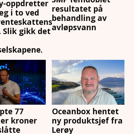
-oppdretter
resultatet på
eg i to ved
behandling av
enteskattens
avløpsvann
 Slik gikk det
selskapene.
apte 77
Oceanbox hentet
ner kroner
ny produktsjef fra
slåtte
Lerøy