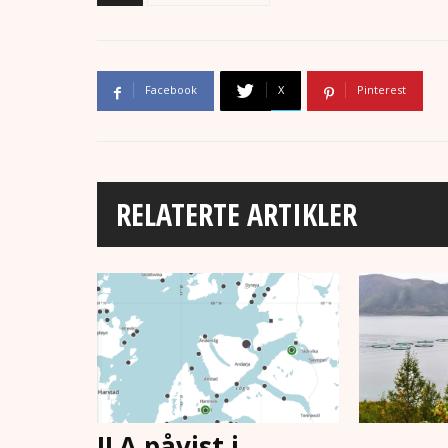
Facebook
X
Pinterest
RELATERTE ARTIKLER
ILA påvist i