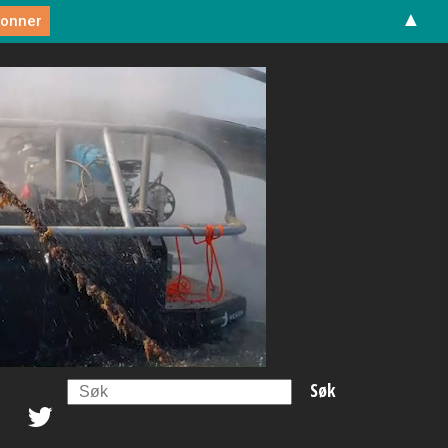
▲
Search