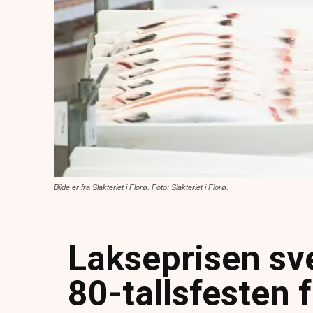
Bilde er fra Slakteriet i Florø. Foto: Slakteriet i Florø.
Lakseprisen sv
80-tallsfesten 