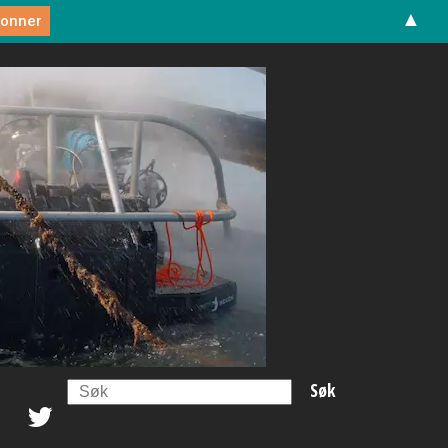
▲
Search