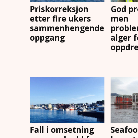
Priskorreksjon
God pr
etter fire ukers
men
sammenhengende
proble
oppgang
alger 
oppdre
Fall i omsetning
Seafoo