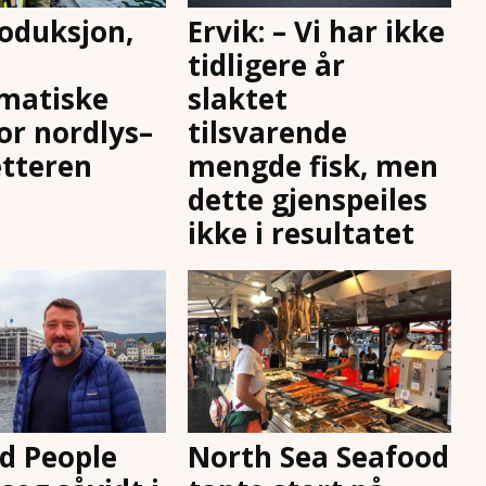
oduksjon,
Ervik: – Vi har ikke
tidligere år
matiske
slaktet
for nordlys–
tilsvarende
tteren
mengde fisk, men
dette gjenspeiles
ikke i resultatet
d People
North Sea Seafood