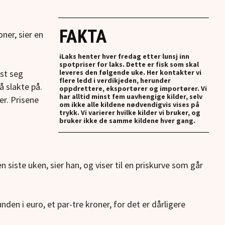
FAKTA
ner, sier en
iLaks henter hver fredag etter lunsj inn
spotpriser for laks. Dette er fisk som skal
ist seg
leveres den følgende uke. Her kontakter vi
flere ledd i verdikjeden, herunder
å slakte på.
oppdrettere, eksportører og importører. Vi
har alltid minst fem uavhengige kilder, selv
er. Prisene
om ikke alle kildene nødvendigvis vises på
trykk. Vi varierer hvilke kilder vi bruker, og
bruker ikke de samme kildene hver gang.
n siste uken, sier han, og viser til en priskurve som går
nden i euro, et par-tre kroner, for det er dårligere