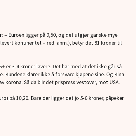
er: – Euroen ligger på 9,50, og det utgjør ganske mye
levert kontinentet – red. anm.), betyr det 81 kroner til
 6+ er 3-4 kroner lavere. Det har med at det ikke går så
re. Kundene klarer ikke å forsvare kjøpene sine. Og Kina
v korona. Så da blir det prispress vestover, mot USA.
uro) på 10,20. Bare der ligger det jo 5-6 kroner, påpeker