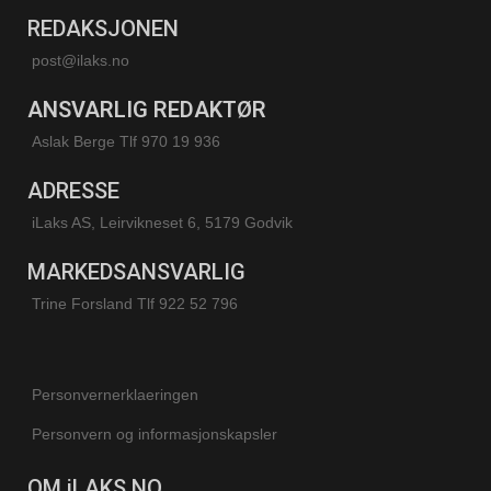
REDAKSJONEN
post@ilaks.no
ANSVARLIG REDAKTØR
Aslak Berge Tlf 970 19 936
ADRESSE
iLaks AS, Leirvikneset 6, 5179 Godvik
MARKEDSANSVARLIG
Trine Forsland
Tlf 922 52 796
Personvernerklaeringen
Personvern og informasjonskapsler
OM iLAKS.NO