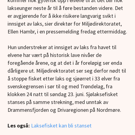
kommer nok gytefisk opp i elvene til at det blir nok
lakseunger neste år til å føre bestanden videre. Det
er avgjørende for å ikke risikere langvarig svikt i
innsiget av laks, sier direktør for Miljødirektoratet,
Ellen Hambr, i en pressemelding fredag ettermiddag.
Hun understreker at innsiget av laks fra havet til
elvene har vært på historisk lave nivåer de
foregående årene, og at det i år foreløpig ser enda
dårligere ut. Miljødirektoratet ser seg derfor nødt til
å stoppe fisket etter laks og sjøørret i 33 elver fra
svenskegrensen i sør til og med Trøndelag, fra
klokken 24 natt til søndag 23. juni. Sjølaksefisket
stanses på samme strekning, med unntak av
Drammensfjorden og Drivaregionen på Nordmøre.
Les også:
Laksefisket kan bli stanset