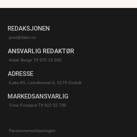
REDAKSJONEN
post@ilaks.no
ANSVARLIG REDAKTØR
Aslak Berge Tlf 970 19 936
ADRESSE
iLaks AS, Leirvikneset 6, 5179 Godvik
MARKEDSANSVARLIG
Trine Forsland
Tlf 922 52 796
Personvernerklaeringen