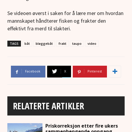
Se videoen øverst i saken for å lære mer om hvordan
mannskapet håndterer fisken og frakter den
effektivt fra merd til slakteri.
TAGS
båt
bløggebåt
frakt
taupo
video
Facebook
X
Pinterest
RELATERTE ARTIKLER
Priskorreksjon etter fire ukers
sammenhengende oppgang