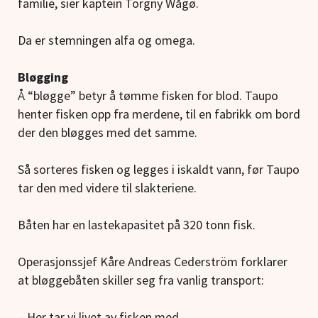
familie, sier kaptein Torgny Wågø.
Da er stemningen alfa og omega.
Bløgging
Å “bløgge” betyr å tømme fisken for blod. Taupo
henter fisken opp fra merdene, til en fabrikk om bord
der den bløgges med det samme.
Så sorteres fisken og legges i iskaldt vann, før Taupo
tar den med videre til slakteriene.
Båten har en lastekapasitet på 320 tonn fisk.
Operasjonssjef Kåre Andreas Cederström forklarer
at bløggebåten skiller seg fra vanlig transport:
– Her tar vi livet av fisken med