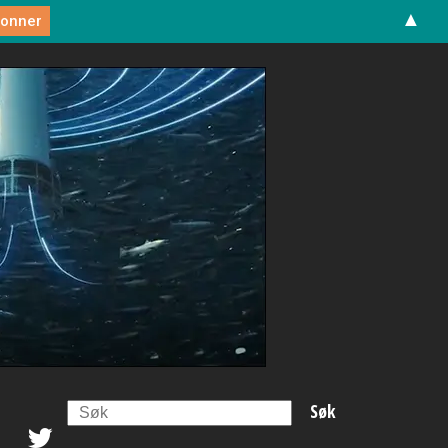
▲
Search