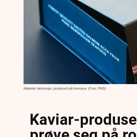
Atlantisk lakserogn, produsert på Averøya. (Foto: PNS).
Kaviar-produsen
prøve seg på ro