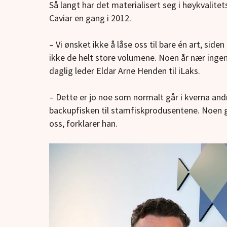
Så langt har det materialisert seg i høykvalitets
Caviar en gang i 2012.
– Vi ønsket ikke å låse oss til bare én art, side
ikke de helt store volumene. Noen år nær ingen
daglig leder Eldar Arne Henden til iLaks.
– Dette er jo noe som normalt går i kverna andre
backupfisken til stamfiskprodusentene. Noen gan
oss, forklarer han.