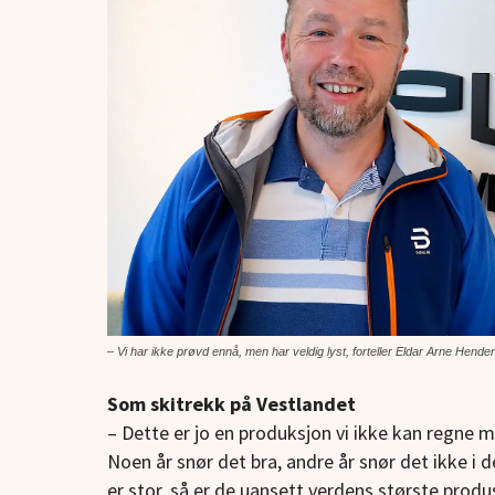
– Vi har ikke prøvd ennå, men har veldig lyst, forteller Eldar Arne Hend
Som skitrekk på Vestlandet
– Dette er jo en produksjon vi ikke kan regne m
Noen år snør det bra, andre år snør det ikke i 
er stor, så er de uansett verdens største prod