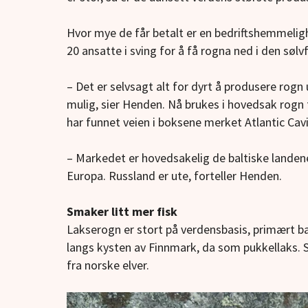
Hvor mye de får betalt er en bedriftshemmeligh
20 ansatte i sving for å få rogna ned i den søl
– Det er selvsagt alt for dyrt å produsere rogn 
mulig, sier Henden. Nå brukes i hovedsak rogn
har funnet veien i boksene merket Atlantic Cavi
– Markedet er hovedsakelig de baltiske landene
Europa. Russland er ute, forteller Henden.
Smaker litt mer fisk
Lakserogn er stort på verdensbasis, primært ba
langs kysten av Finnmark, da som pukkellaks. Så
fra norske elver.