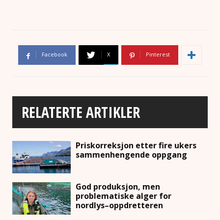
Facebook
X
Pinterest
RELATERTE ARTIKLER
Priskorreksjon etter fire ukers
sammenhengende oppgang
God produksjon, men
problematiske alger for
nordlys–oppdretteren