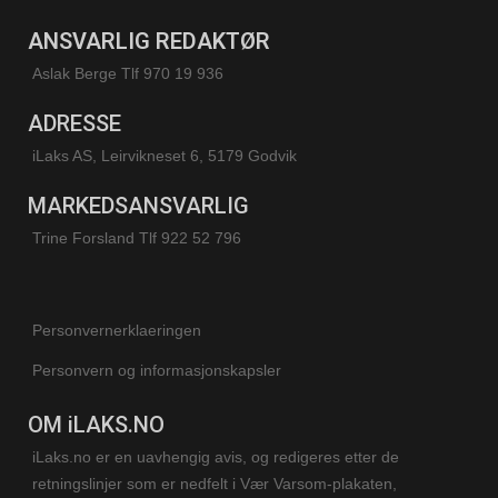
ANSVARLIG REDAKTØR
Aslak Berge Tlf 970 19 936
ADRESSE
iLaks AS, Leirvikneset 6, 5179 Godvik
MARKEDSANSVARLIG
Trine Forsland
Tlf 922 52 796
Personvernerklaeringen
Personvern og informasjonskapsler
OM iLAKS.NO
iLaks.no er en uavhengig avis, og redigeres etter de
retningslinjer som er nedfelt i Vær Varsom-plakaten,