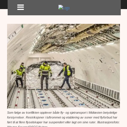
Som følge av konflikten opplever både fly- og sjøtransport i Midtøsten betydelige
forstyrrelser. Restriksjoner i luftrommet og etablering av soner med flyforbud har
ført til at flere flyselskaper har suspendert eller lagt om sine ruter. Illustrasjonsfoto:
Wouter Severs/OSCC/Avinor