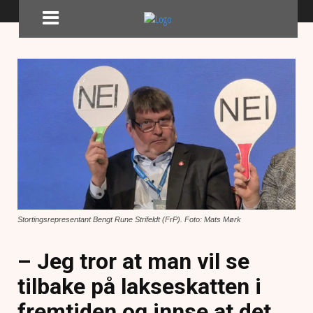
Stortingsrepresentant Bengt Rune Strifeldt (FrP). Foto: Mats Mørk
– Jeg tror at man vil se
tilbake på lakseskatten i
fremtiden og innse at det