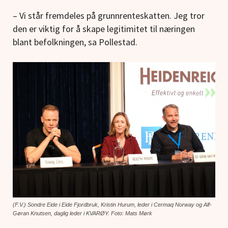
– Vi står fremdeles på grunnrenteskatten. Jeg tror
den er viktig for å skape legitimitet til næringen
blant befolkningen, sa Pollestad.
(F.V.) Sondre Eide i Eide Fjordbruk, Kristin Hurum, leder i Cermaq Norway og Alf-
Gøran Knutsen, daglig leder i KVARØY. Foto: Mats Mørk