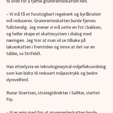
til orde for å fjerne grunnrenteskatten helt.
– Vi må få et forutsigbart regelverk og byråkratiet
må reduseres. Grunnrenteskatten burde fjernes
fullstendig. Jeg mener vi må sette en fot i bakken,
og heller skape et skattesystem i dialog med
næringen. Jeg tror at man vil se tilbake på
lakseskatten i fremtiden og innse at det var en
tabbe, sa Strifeldt.
Han etterlyste en teknologinøytral miljøfleksordning
som kan bidra til redusert miljøavtrykk og bedre
dyrevelferd.
Runar Sivertsen, strategidirektør i SalMar, støttet
Frp.
– Vi er enig med Frp at grunnrenteskatten burde