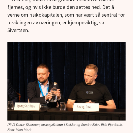
fjernes, og hvis ikke burde den settes ned. Det å
verne om risikokapitalen, som har vært så sentral for
utviklingen av næringen, er kjempeviktig, sa
Sivertsen.
(F.V.) Runar Sivertsen, strategidirektør i SalMar og Sondre Eide i Eide Fjordbruk.
Foto: Mats Mørk