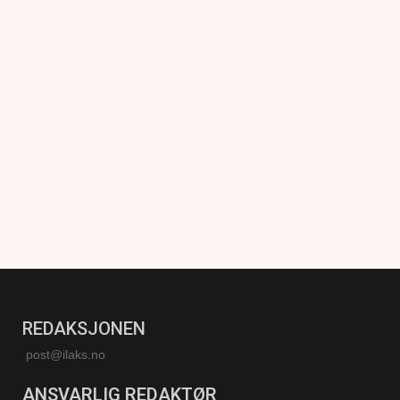
REDAKSJONEN
post@ilaks.no
ANSVARLIG REDAKTØR