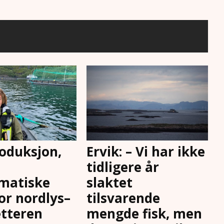
oduksjon,
Ervik: – Vi har ikke
tidligere år
matiske
slaktet
for nordlys–
tilsvarende
tteren
mengde fisk, men