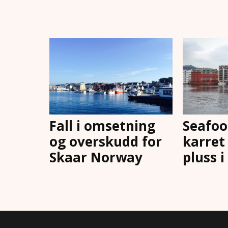
Fall i omsetning
Seafoo
og overskudd for
karret 
Skaar Norway
pluss i