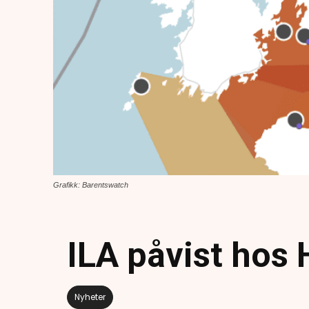
Grafikk: Barentswatch
ILA påvist hos
Nyheter