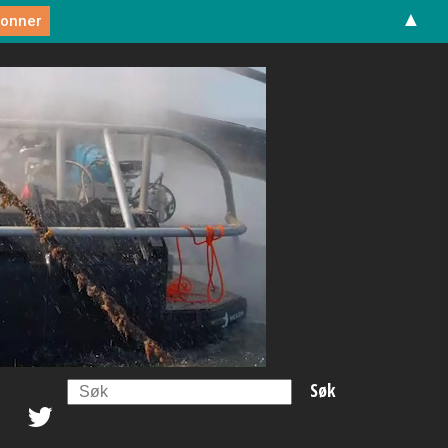
▲
Search