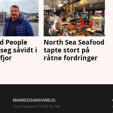
d People
North Sea Seafood
seg såvidt i
tapte stort på
 fjor
råtne fordringer
MARKEDSANSVARLIG
Trine Forsland
Tlf 922 52 796