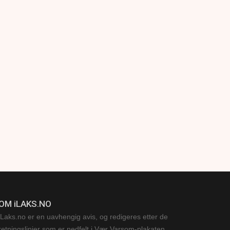
OM iLAKS.NO
iLaks.no er en uavhengig avis, og redigeres etter de
retningslinjer som er nedfelt i Vær Varsom-plakaten,