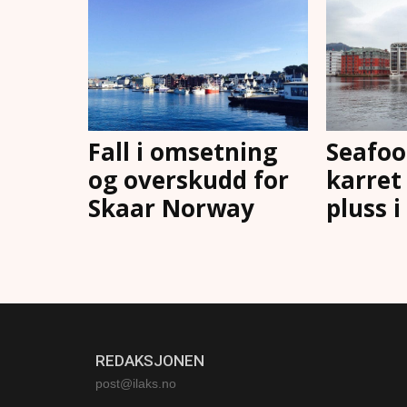
Fall i omsetning
Seafoo
og overskudd for
karret 
Skaar Norway
pluss i
REDAKSJONEN
post@ilaks.no