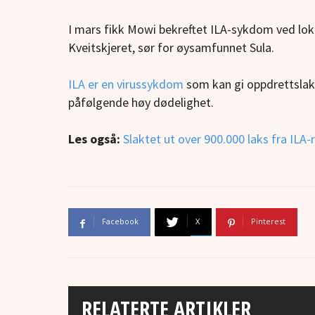
I mars fikk Mowi bekreftet ILA-sykdom ved loka
Kveitskjeret, sør for øysamfunnet Sula.
ILA er en virussykdom
som kan gi oppdrettslaks
påfølgende høy dødelighet.
Les også:
Slaktet ut over 900.000 laks fra ILA
Facebook
X
Pinterest
RELATERTE ARTIKLER