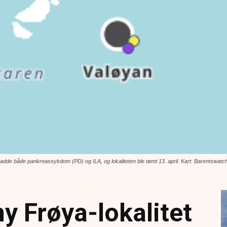
et hadde både pankreassykdom (PD) og ILA, og lokaliteten ble tømt 13. april. Kart: Barentswatc
ny Frøya-lokalitet