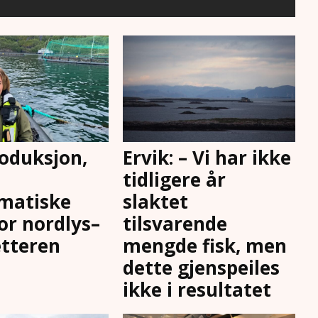
oduksjon,
Ervik: – Vi har ikke
tidligere år
matiske
slaktet
for nordlys–
tilsvarende
tteren
mengde fisk, men
dette gjenspeiles
ikke i resultatet