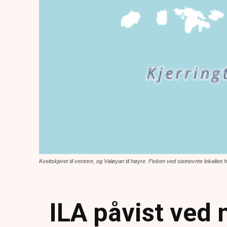
Kveitskjeret til venstre, og Valøyan til høyre. Fisken ved sistnevnte lokalit
ILA påvist ved 