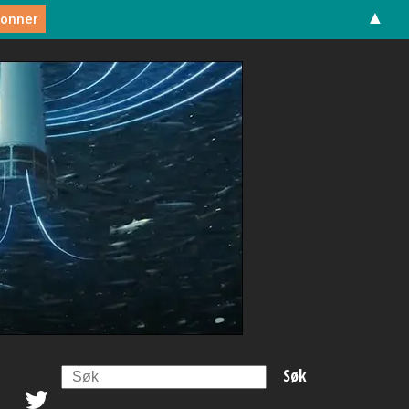
▲
Search