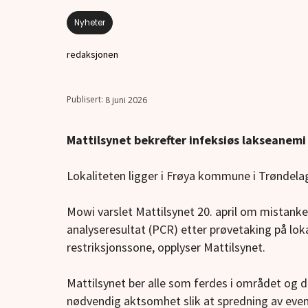
Nyheter
redaksjonen
8 juni 2026
Mattilsynet bekrefter infeksiøs lakseanemi 
Lokaliteten ligger i Frøya kommune i Trøndelag
Mowi varslet Mattilsynet 20. april om mistanke
analyseresultat (PCR) etter prøvetaking på lokal
restriksjonssone, opplyser Mattilsynet.
Mattilsynet ber alle som ferdes i området og dr
nødvendig aktsomhet slik at spredning av eve