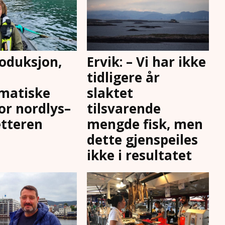
oduksjon,
Ervik: – Vi har ikke
tidligere år
matiske
slaktet
for nordlys–
tilsvarende
tteren
mengde fisk, men
dette gjenspeiles
ikke i resultatet