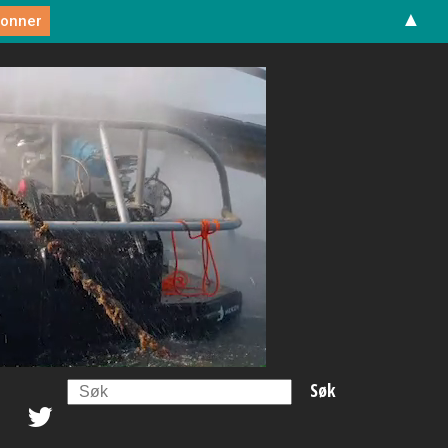
▲
Search