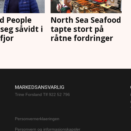
d People
North Sea Seafood
seg såvidt i
tapte stort på
 fjor
råtne fordringer
MARKEDSANSVARLIG
Trine Forsland
Tlf 922 52 796
Personvernerklaeringen
Personvern og informasjonskapsler