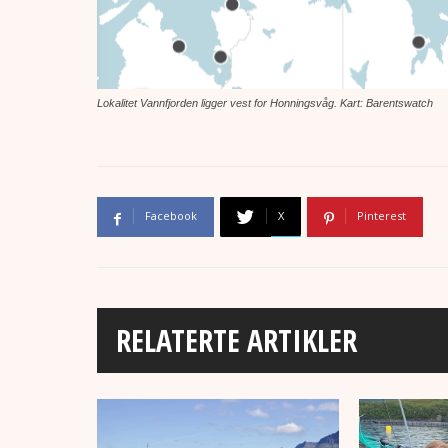
Lokalitet Vannfjorden ligger vest for Honningsvåg. Kart: Barentswatch
Facebook
X
Pinterest
RELATERTE ARTIKLER