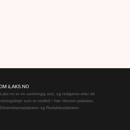
OM iLAKS.NO
iLaks.no er en uavhengig avis, og redigeres etter de
retningslinjer som er nedfelt i Vær Varsom-plakaten,
Tekstreklameplakaten og Redaktørplakaten.