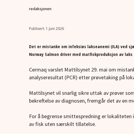
redaksjonen
1 juni 2026
Det er mistanke om infeksiøs lakseanemi (ILA) ved s
Norway Salmon driver med matfiskproduksjon av laks 
Cermaq varslet Mattilsynet 29. mai om mistank
analyseresultat (PCR) etter prøvetaking på loka
Mattilsynet vil snarlig sikre uttak av prøver so
bekreftelse av diagnosen, fremgår det av en m
For å begrense smittespredning er lokaliteten i
av fisk uten særskilt tillatelse.