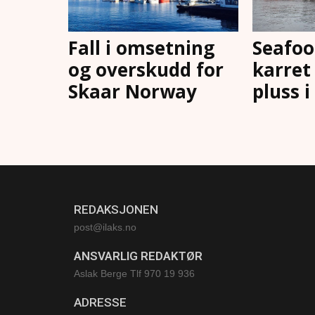
Fall i omsetning
Seafoo
og overskudd for
karret 
Skaar Norway
pluss i
REDAKSJONEN
post@ilaks.no
ANSVARLIG REDAKTØR
Aslak Berge Tlf 970 19 936
ADRESSE