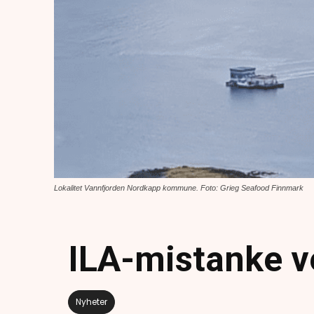
Lokalitet Vannfjorden Nordkapp kommune. Foto: Grieg Seafood Finnmark
ILA-mistanke 
Nyheter