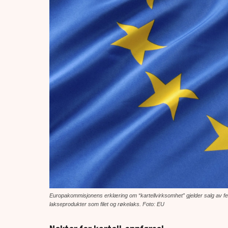
Europakommisjonens erklæring om “kartellvirksomhet” gjelder salg av fers
lakseprodukter som filet og røkelaks. Foto: EU