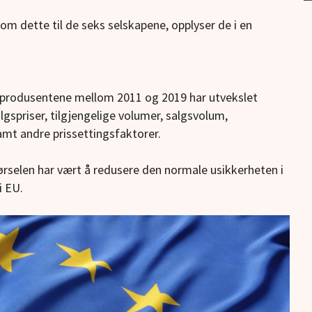
m dette til de seks selskapene, opplyser de i en
eprodusentene mellom 2011 og 2019 har utvekslet
lgspriser, tilgjengelige volumer, salgsvolum,
mt andre prissettingsfaktorer.
rselen har vært å redusere den normale usikkerheten i
i EU.