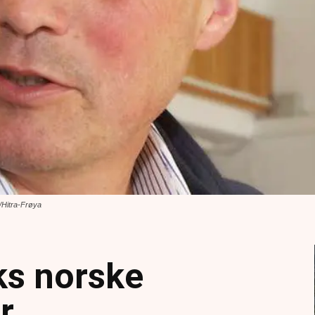
/Hitra-Frøya
ks norske
r