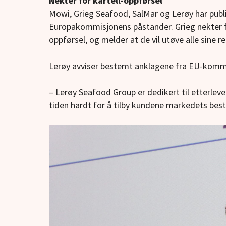
Nekter for kartell-oppførsel
Mowi, Grieg Seafood, SalMar og Lerøy har publ
Europakommisjonens påstander. Grieg nekter f
oppførsel, og melder at de vil utøve alle sine ret
Lerøy avviser bestemt anklagene fra EU-komm
– Lerøy Seafood Group er dedikert til etterlev
tiden hardt for å tilby kundene markedets best