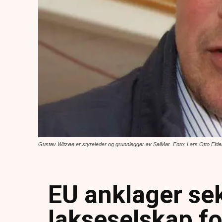
Gustav Witzøe er styreleder og grunnlegger av SalMar. Foto: Lars Otto Eide
EU anklager se
lakseselskap fo