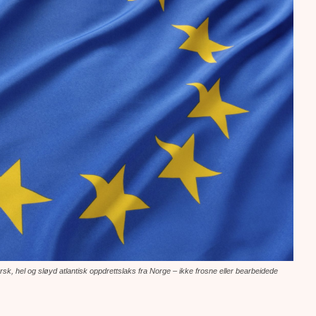
k, hel og sløyd atlantisk oppdrettslaks fra Norge – ikke frosne eller bearbeidede