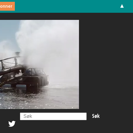
▲
Search